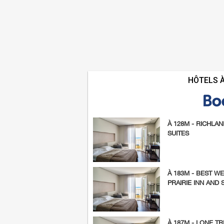
HÔTELS À
À 128M - RICHLAN
SUITES
À 183M - BEST W
PRAIRIE INN AND 
À 187M - LONE TR