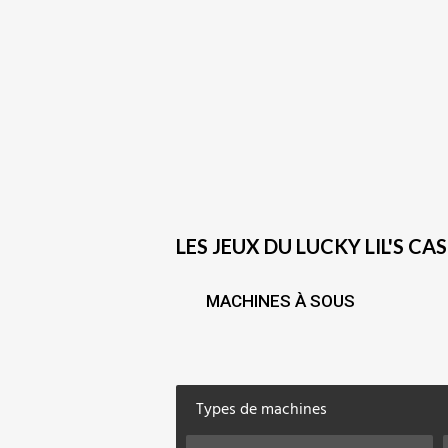
LES JEUX DU LUCKY LIL'S CA
MACHINES À SOUS
Types de machines