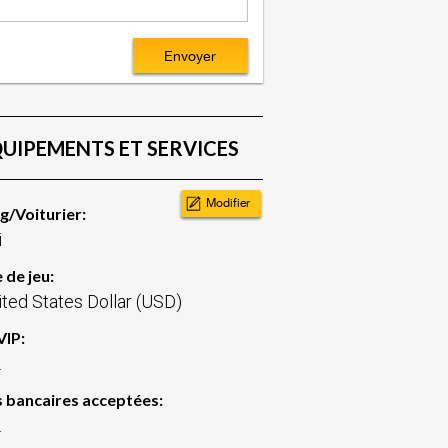
Envoyer
UIPEMENTS ET SERVICES
Modifier
g/Voiturier:
i
 de jeu:
ited States Dollar (USD)
VIP:
.
 bancaires acceptées:
.