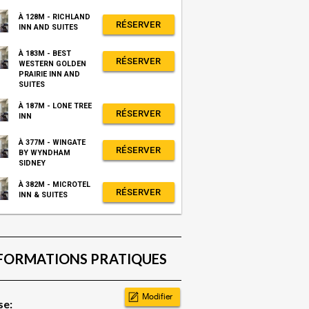
À 128M - RICHLAND
RÉSERVER
INN AND SUITES
À 183M - BEST
RÉSERVER
WESTERN GOLDEN
PRAIRIE INN AND
SUITES
À 187M - LONE TREE
RÉSERVER
INN
À 377M - WINGATE
RÉSERVER
BY WYNDHAM
SIDNEY
À 382M - MICROTEL
RÉSERVER
INN & SUITES
FORMATIONS PRATIQUES
Modifier
se: