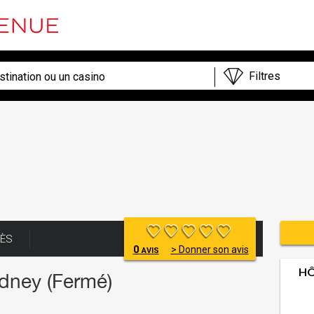
CÈS
0
> Donner son avis
AVIS
HÔ
idney (Fermé)