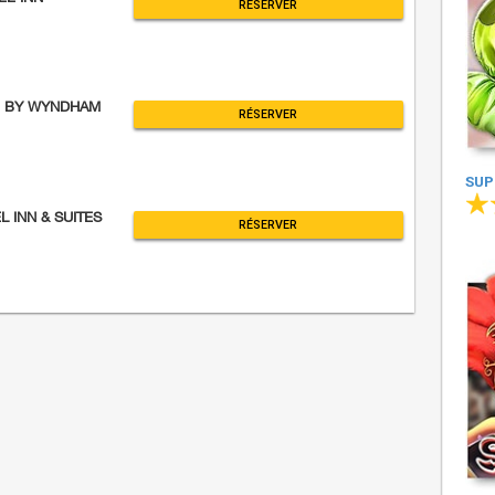
RÉSERVER
TE BY WYNDHAM
RÉSERVER
SUP
L INN & SUITES
RÉSERVER