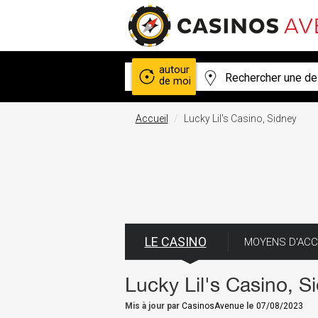
autour
de moi
Accueil
Lucky Lil's Casino, Sidney
LE CASINO
MOYENS D'AC
Lucky Lil's Casino, S
Mis à jour par
CasinosAvenue
le
07/08/2023