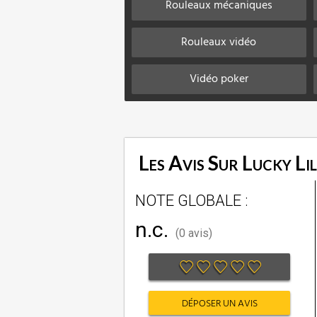
Rouleaux mécaniques
Rouleaux vidéo
Vidéo poker
Les Avis Sur Lucky Lil
NOTE GLOBALE :
n.c.
(0 avis)
DÉPOSER UN AVIS