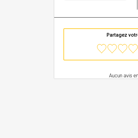
Partagez votr
Aucun avis en