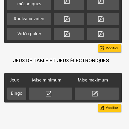
mécaniques
Rouleaux vidéo
Vidéo poker
Modifier
JEUX DE TABLE ET JEUX ÉLECTRONIQUES
Jeux
Mise minimum
Mise maximum
Bingo
Modifier