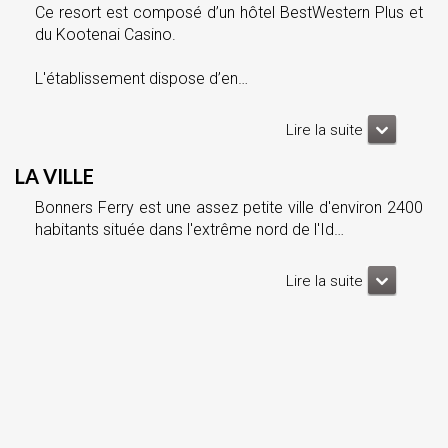
Ce resort est composé d’un hôtel BestWestern Plus et
du Kootenai Casino.
L'établissement dispose d’en…
Lire la suite
LA VILLE
Bonners Ferry est une assez petite ville d'environ 2400
habitants située dans l'extrême nord de l'Id…
Lire la suite