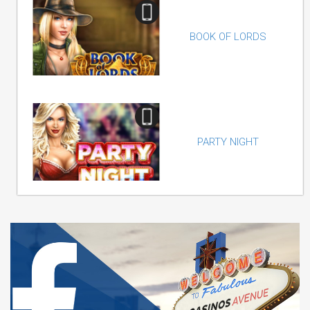
BOOK OF LORDS
PARTY NIGHT