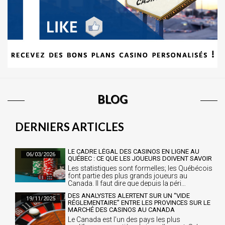
BLOG
DERNIERS ARTICLES
LE CADRE LÉGAL DES CASINOS EN LIGNE AU
06/03/2026
QUÉBEC : CE QUE LES JOUEURS DOIVENT SAVOIR
Les statistiques sont formelles; les Québécois
font partie des plus grands joueurs au
Canada. Il faut dire que depuis la péri…
DES ANALYSTES ALERTENT SUR UN “VIDE
19/11/2025
RÉGLEMENTAIRE” ENTRE LES PROVINCES SUR LE
MARCHÉ DES CASINOS AU CANADA
Le Canada est l’un des pays les plus