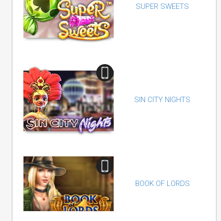
SUPER SWEETS
SIN CITY NIGHTS
BOOK OF LORDS