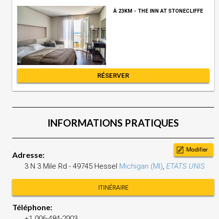
À 23KM - THE INN AT STONECLIFFE
RÉSERVER
INFORMATIONS PRATIQUES
Modifier
Adresse:
3 N 3 Mile Rd
-
49745
Hessel
Michigan (MI)
,
ETATS UNIS
ITINÉRAIRE
Téléphone:
+1 906-484-2903