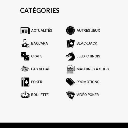
le…
CATÉGORIES
ACTUALITÉS
AUTRES JEUX
BACCARA
BLACKJACK
CRAPS
JEUX CHINOIS
LAS VEGAS
MACHINES À SOUS
POKER
PROMOTIONS
ROULETTE
VIDÉO POKER