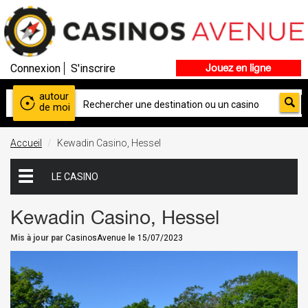
Connexion
S'inscrire
Jouez en ligne
autour
de moi
Accueil
Kewadin Casino, Hessel
LE CASINO
Kewadin Casino, Hessel
Mis à jour par
CasinosAvenue
le
15/07/2023