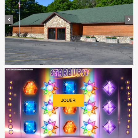
JOUER