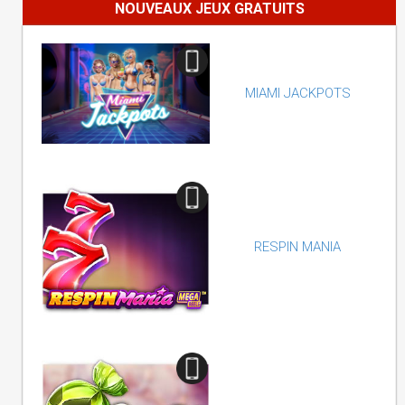
NOUVEAUX JEUX GRATUITS
MIAMI JACKPOTS
RESPIN MANIA