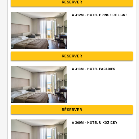
RÉSERVER
À 312M - HOTEL PRINCE DE LIGNE
RÉSERVER
À 313M - HOTEL PARADIES
RÉSERVER
À 360M - HOTEL U KOZICKY