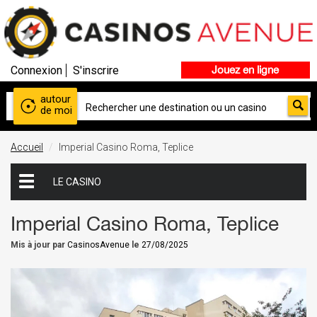
Connexion
S'inscrire
Jouez en ligne
autour
de moi
Accueil
Imperial Casino Roma, Teplice
LE CASINO
Imperial Casino Roma, Teplice
Mis à jour par
CasinosAvenue
le
27/08/2025