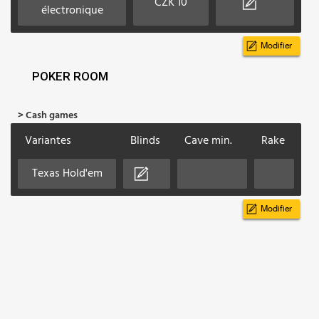
CZK 10
électronique
Modifier
POKER ROOM
> Cash games
Variantes
Blinds
Cave min.
Rake
Texas Hold'em
Modifier