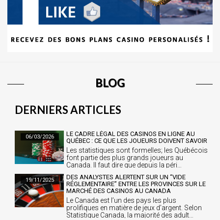
BLOG
DERNIERS ARTICLES
LE CADRE LÉGAL DES CASINOS EN LIGNE AU
06/03/2026
QUÉBEC : CE QUE LES JOUEURS DOIVENT SAVOIR
Les statistiques sont formelles; les Québécois
font partie des plus grands joueurs au
Canada. Il faut dire que depuis la péri…
DES ANALYSTES ALERTENT SUR UN “VIDE
19/11/2025
RÉGLEMENTAIRE” ENTRE LES PROVINCES SUR LE
MARCHÉ DES CASINOS AU CANADA
Le Canada est l’un des pays les plus
prolifiques en matière de jeux d’argent. Selon
Statistique Canada, la majorité des adult…