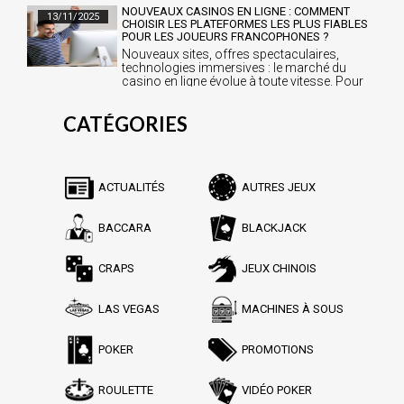
NOUVEAUX CASINOS EN LIGNE : COMMENT
13/11/2025
CHOISIR LES PLATEFORMES LES PLUS FIABLES
POUR LES JOUEURS FRANCOPHONES ?
Nouveaux sites, offres spectaculaires,
technologies immersives : le marché du
casino en ligne évolue à toute vitesse. Pour
le…
CATÉGORIES
ACTUALITÉS
AUTRES JEUX
BACCARA
BLACKJACK
CRAPS
JEUX CHINOIS
LAS VEGAS
MACHINES À SOUS
POKER
PROMOTIONS
ROULETTE
VIDÉO POKER