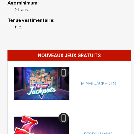
Age minimum:
21 ans
Tenue vestimentaire:
n.c.
NOUVEAUX JEUX GRATUITS
MIAMI JACKPOTS