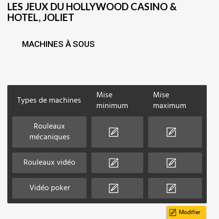
LES JEUX DU HOLLYWOOD CASINO &
HOTEL, JOLIET
MACHINES À SOUS
Mise
Mise
Types de machines
minimum
maximum
Rouleaux
mécaniques
Rouleaux vidéo
Vidéo poker
Modifier