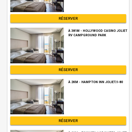
RÉSERVER
À 381M - HOLLYWOOD CASINO JOLIET
RV CAMPGROUND PARK
RÉSERVER
À 2KM - HAMPTON INN JOLIET/I-80
RÉSERVER