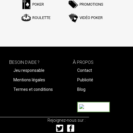
POKER
PROMOTIONS
ROULETTE
VIDÉO POKER
B
À
ESOIN D'AIDE ?
PROPOS
Jeu responsable
Contact
Mentions légales
Publicité
Termes et conditions
Blog
Rejoignez-nous sur :