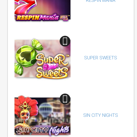
RESPIN MANIA
SUPER SWEETS
SIN CITY NIGHTS