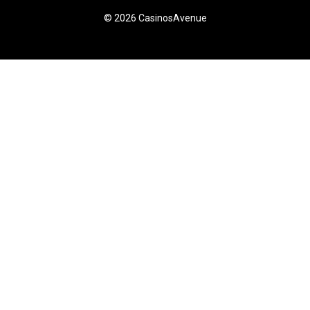
© 2026
CasinosAvenue