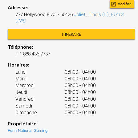
Modifier
Adresse:
777 Hollywood Blvd.
-
60436
Joliet
,
Illinois (IL)
,
ETATS
UNIS
ITINÉRAIRE
Téléphone:
+ 1-888-436-7737
Horaires:
Lundi
08h00 - 04h00
Mardi
08h00 - 04h00
Mercredi
08h00 - 04h00
Jeudi
08h00 - 04h00
Vendredi
08h00 - 04h00
Samedi
08h00 - 04h00
Dimanche
08h00 - 04h00
Propriétaire:
Penn National Gaming