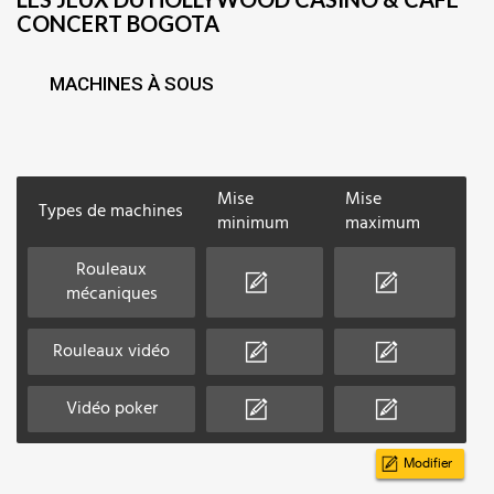
CONCERT BOGOTA
MACHINES À SOUS
Mise
Mise
Types de machines
minimum
maximum
Rouleaux
mécaniques
Rouleaux vidéo
Vidéo poker
Modifier