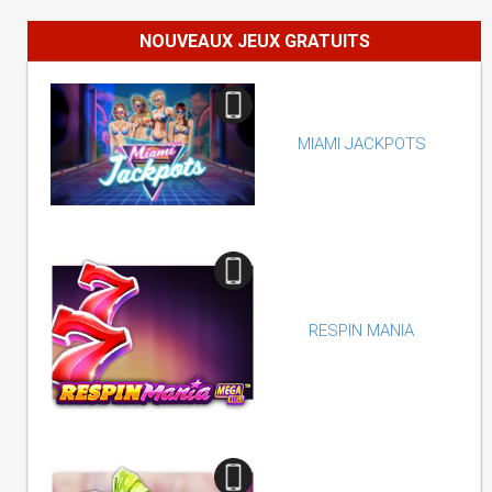
NOUVEAUX JEUX GRATUITS
MIAMI JACKPOTS
RESPIN MANIA