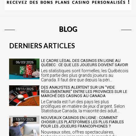
BLOG
DERNIERS ARTICLES
LE CADRE LÉGAL DES CASINOS EN LIGNE AU
06/03/2026
QUÉBEC : CE QUE LES JOUEURS DOIVENT SAVOIR
Les statistiques sont formelles; les Québécois
font partie des plus grands joueurs au
Canada. Il faut dire que depuis la péri…
DES ANALYSTES ALERTENT SUR UN “VIDE
19/11/2025
RÉGLEMENTAIRE” ENTRE LES PROVINCES SUR LE
MARCHÉ DES CASINOS AU CANADA
Le Canada est l’un des pays les plus
prolifiques en matière de jeux d’argent. Selon
Statistique Canada, la majorité des adult…
NOUVEAUX CASINOS EN LIGNE : COMMENT
13/11/2025
CHOISIR LES PLATEFORMES LES PLUS FIABLES
POUR LES JOUEURS FRANCOPHONES ?
Nouveaux sites, offres spectaculaires,