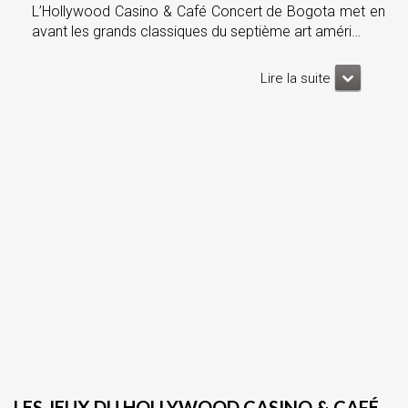
L’Hollywood Casino & Café Concert de Bogota met en
avant les grands classiques du septième art améri…
Lire la suite
LES JEUX DU HOLLYWOOD CASINO & CAFÉ