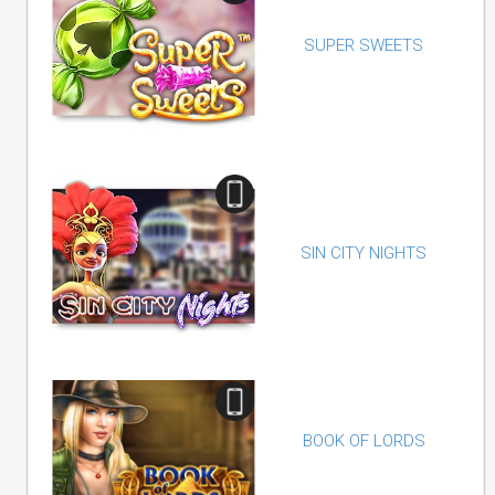
SUPER SWEETS
SIN CITY NIGHTS
BOOK OF LORDS