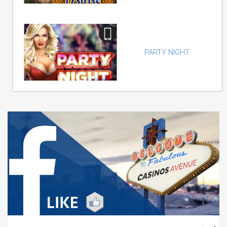
PARTY NIGHT