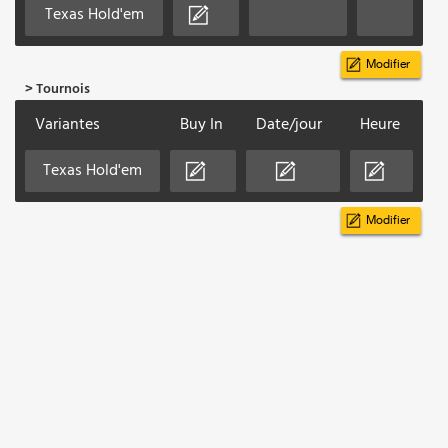
Texas Hold'em
Modifier
> Tournois
Variantes
Buy In
Date/jour
Heure
Texas Hold'em
Modifier