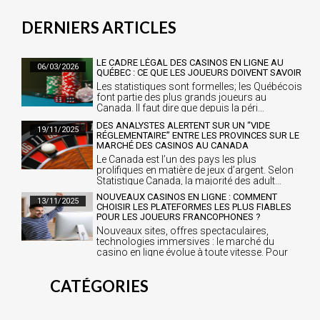
DERNIERS ARTICLES
LE CADRE LÉGAL DES CASINOS EN LIGNE AU
06/03/2026
QUÉBEC : CE QUE LES JOUEURS DOIVENT SAVOIR
Les statistiques sont formelles; les Québécois
font partie des plus grands joueurs au
Canada. Il faut dire que depuis la péri…
DES ANALYSTES ALERTENT SUR UN “VIDE
19/11/2025
RÉGLEMENTAIRE” ENTRE LES PROVINCES SUR LE
MARCHÉ DES CASINOS AU CANADA
Le Canada est l’un des pays les plus
prolifiques en matière de jeux d’argent. Selon
Statistique Canada, la majorité des adult…
NOUVEAUX CASINOS EN LIGNE : COMMENT
13/11/2025
CHOISIR LES PLATEFORMES LES PLUS FIABLES
POUR LES JOUEURS FRANCOPHONES ?
Nouveaux sites, offres spectaculaires,
technologies immersives : le marché du
casino en ligne évolue à toute vitesse. Pour
le…
CATÉGORIES