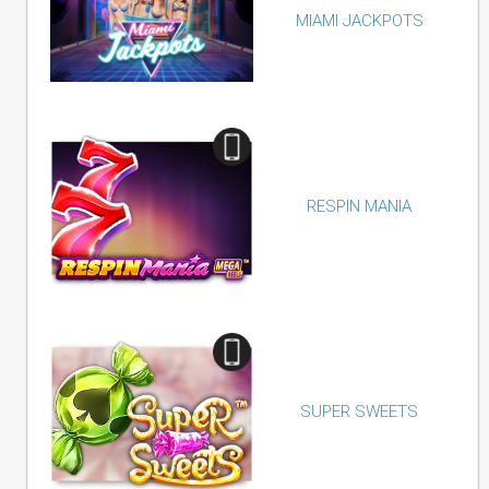
MIAMI JACKPOTS
RESPIN MANIA
SUPER SWEETS