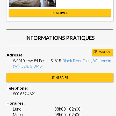
RÉSERVER
INFORMATIONS PRATIQUES
Modifier
Adresse:
W9010 Hwy 54 East,
-
54615,
Black River Falls
,
Wisconsin
(WI)
,
ETATS UNIS
ITINÉRAIRE
Téléphone:
800-657-4621
Horaires:
Lundi
08h00 - 02h00
Mardi
08h00 - 02h00