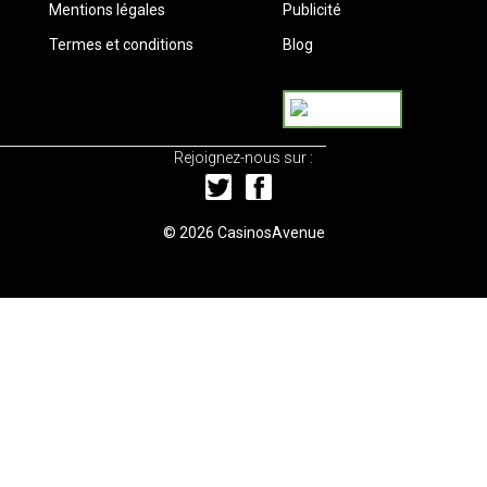
Mentions légales
Publicité
Termes et conditions
Blog
Rejoignez-nous sur :
© 2026
CasinosAvenue