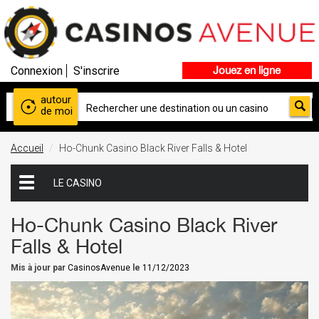
Connexion
S'inscrire
Jouez en ligne
autour
de moi
Accueil
Ho-Chunk Casino Black River Falls & Hotel
LE CASINO
Ho-Chunk Casino Black River
Falls & Hotel
Mis à jour par
CasinosAvenue
le
11/12/2023