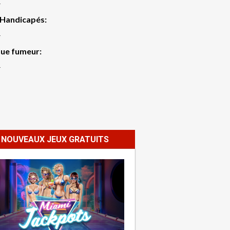
.
 Handicapés:
.
que fumeur:
.
NOUVEAUX JEUX GRATUITS