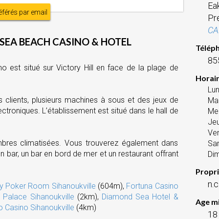
Ea
éférés par email
Pr
CA
SEA BEACH CASINO & HOTEL
Télép
85
 est situé sur Victory Hill en face de la plage de
Horair
Lun
 clients, plusieurs machines à sous et des jeux de
Mar
ectroniques. L’établissement est situé dans le hall de
Mer
Jeu
Ven
bres climatisées. Vous trouverez également dans
Sa
 un bar, un bar en bord de mer et un restaurant offrant
Di
Propri
n.c
ty Poker Room Sihanoukville
(604m),
Fortuna Casino
 Palace Sihanoukville
(2km),
Diamond Sea Hotel &
Age m
 Casino Sihanoukville
(4km)
18