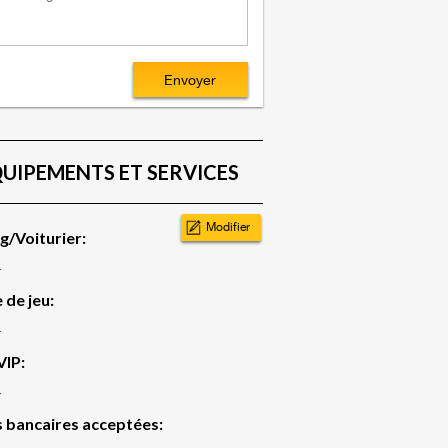
Envoyer
UIPEMENTS ET SERVICES
Modifier
g/Voiturier:
.
 de jeu:
.
VIP:
.
 bancaires acceptées: