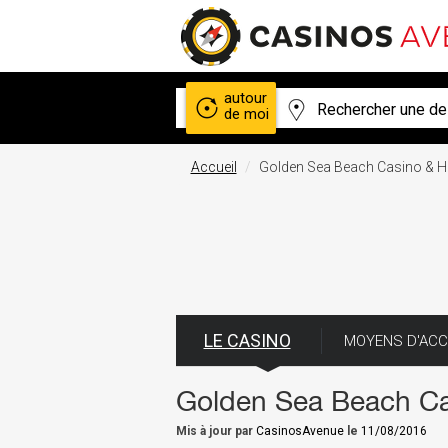
autour
de moi
Accueil
Golden Sea Beach Casino & Ho
LE CASINO
MOYENS D'AC
Golden Sea Beach Cas
Mis à jour par
CasinosAvenue
le
11/08/2016