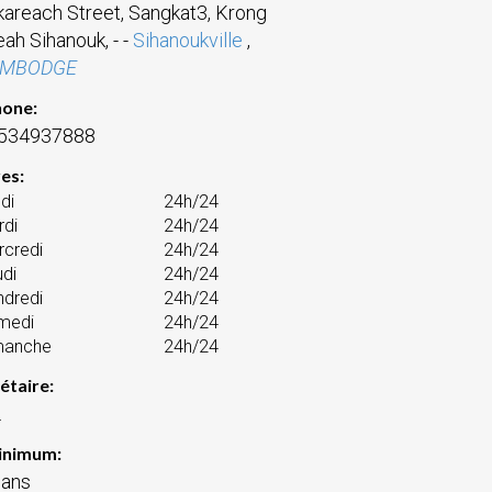
kareach Street, Sangkat3, Krong
eah Sihanouk,
-
-
Sihanoukville
,
MBODGE
hone:
534937888
es:
di
24h/24
di
24h/24
credi
24h/24
di
24h/24
dredi
24h/24
medi
24h/24
manche
24h/24
étaire:
.
inimum:
 ans