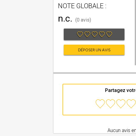
NOTE GLOBALE :
n.c.
(0 avis)
DÉPOSER UN AVIS
Partagez votr
Aucun avis en