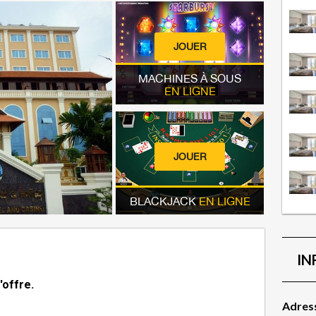
JOUER
MACHINES À SOUS
EN LIGNE
JOUER
BLACKJACK
EN LIGNE
IN
'offre.
Adres