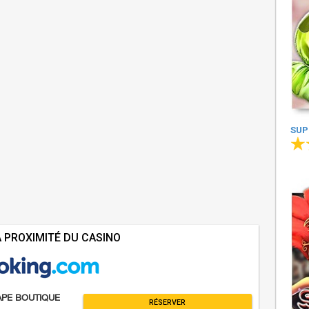
SUP
 PROXIMITÉ DU CASINO
APE BOUTIQUE
RÉSERVER