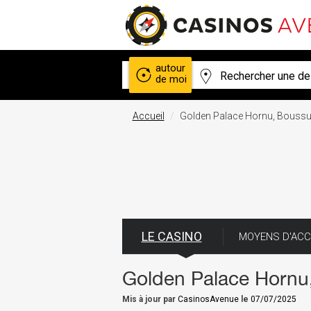
autour
de moi
Accueil
Golden Palace Hornu, Bouss
LE CASINO
MOYENS D'AC
Golden Palace Hornu
Mis à jour par
CasinosAvenue
le
07/07/2025