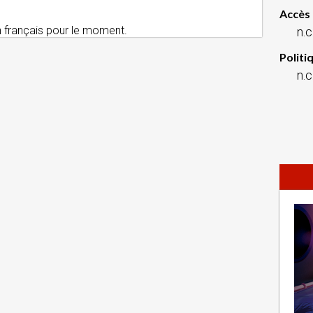
Accès
 français pour le moment.
n.c
Politi
n.c