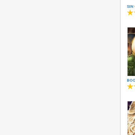
SIN
BOO