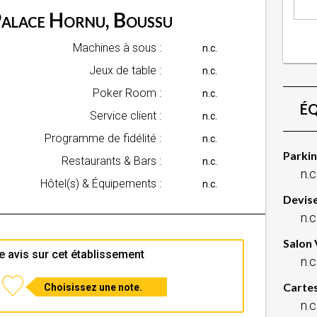
Palace Hornu, Boussu
Machines à sous :
n.c.
Jeux de table :
n.c.
Poker Room :
n.c.
ÉQ
Service client :
n.c.
Programme de fidélité :
n.c.
Parkin
Restaurants & Bars :
n.c.
n.c
Hôtel(s) & Équipements :
n.c.
Devise
n.c
Salon 
e avis sur cet établissement
n.c
Cartes
Choisissez une note.
n.c