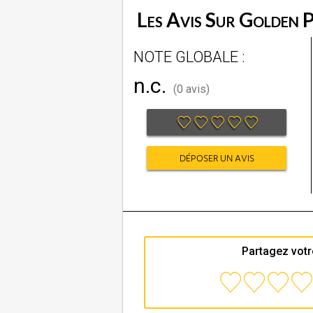
Les Avis Sur Golden 
NOTE GLOBALE :
n.c.
(0 avis)
DÉPOSER UN AVIS
Partagez votr