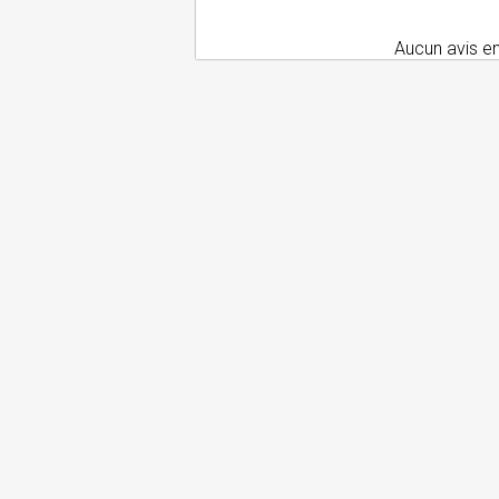
Aucun avis en