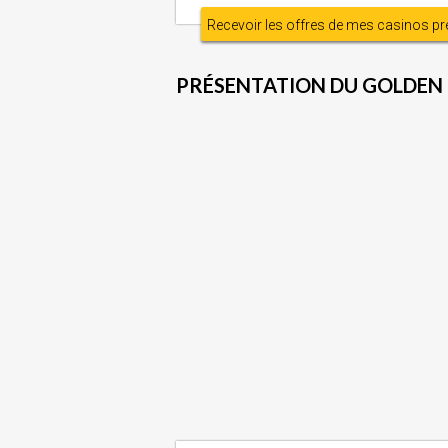
Recevoir les offres de mes casinos pr
PRÉSENTATION DU GOLDEN 