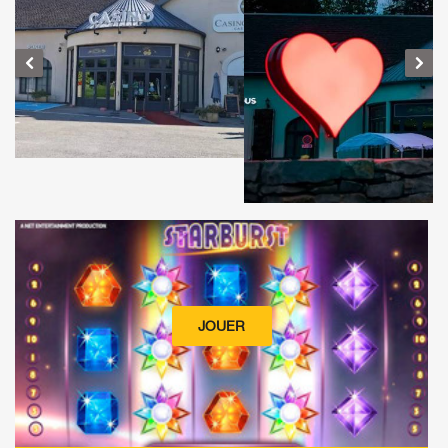
JOUER