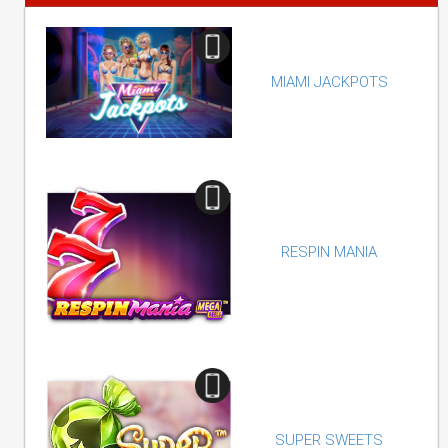
MIAMI JACKPOTS
RESPIN MANIA
SUPER SWEETS