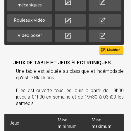
mécaniques
Rouleaux vidéo
Vidéo poker
Modifier
JEUX DE TABLE ET JEUX ÉLECTRONIQUES
Une table est allouée au classique et indémodable
qu'est le Blackjack.
Elles est ouverte tous les jours à partir de 19h30
jusqu’à 01h00 en semaine et de 19h30 à 03h00 les
samedis.
Mise
Mise
Jeux
minimum
maximum