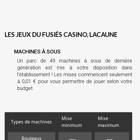
LES JEUX DU FUSIÉS CASINO, LACAUNE
MACHINES À SOUS
Un parc de 49 machines à sous de dernière
génération est mis à votre disposition dans
l'établissement ! Les mises commencent seulement
à 0,01 € pour vous permettre de jouer selon votre
budget.
Mise
Mise
Types de machines
minimum
maximum
Rouleaux