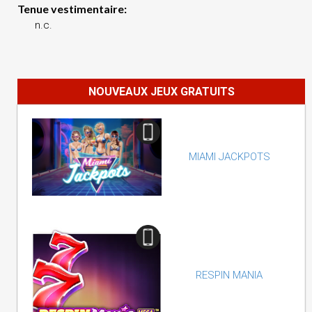
Tenue vestimentaire:
n.c.
NOUVEAUX JEUX GRATUITS
MIAMI JACKPOTS
RESPIN MANIA