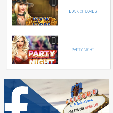
BOOK OF LORDS
PARTY NIGHT