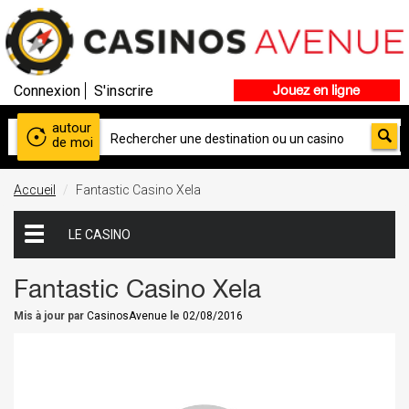
Connexion
S'inscrire
Jouez en ligne
autour
de moi
Accueil
Fantastic Casino Xela
LE CASINO
Fantastic Casino Xela
Mis à jour par
CasinosAvenue
le
02/08/2016