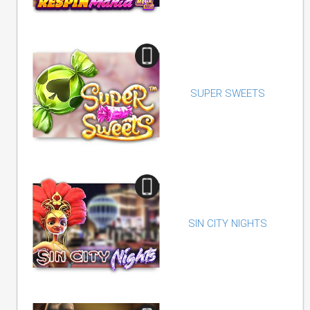
SUPER SWEETS
SIN CITY NIGHTS