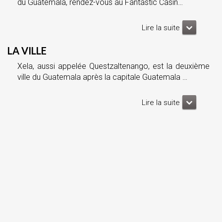
du Guatemala, rendez-vous au Fantastic Casin…
Lire la suite
LA VILLE
Xela, aussi appelée Questzaltenango, est la deuxième
ville du Guatemala après la capitale Guatemala …
Lire la suite