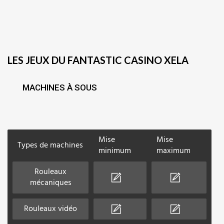
LES JEUX DU FANTASTIC CASINO XELA
MACHINES À SOUS
Mise
Mise
Types de machines
minimum
maximum
Rouleaux
mécaniques
Rouleaux vidéo