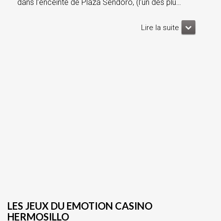
dans l’enceinte de Plaza Sendoro, (l’un des plu…
Lire la suite
LES JEUX DU EMOTION CASINO
HERMOSILLO