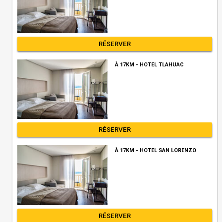
RÉSERVER
À 17KM - HOTEL TLAHUAC
RÉSERVER
À 17KM - HOTEL SAN LORENZO
RÉSERVER