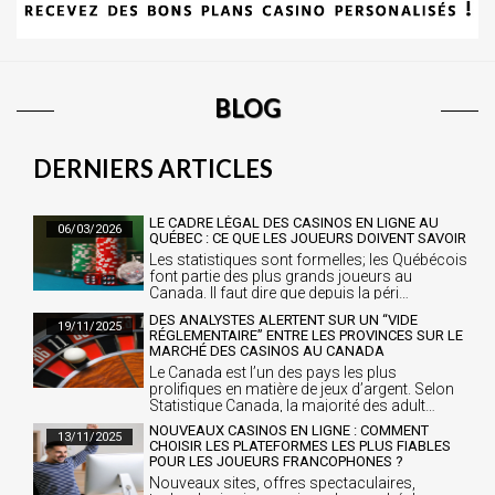
BLOG
DERNIERS ARTICLES
LE CADRE LÉGAL DES CASINOS EN LIGNE AU
06/03/2026
QUÉBEC : CE QUE LES JOUEURS DOIVENT SAVOIR
Les statistiques sont formelles; les Québécois
font partie des plus grands joueurs au
Canada. Il faut dire que depuis la péri…
DES ANALYSTES ALERTENT SUR UN “VIDE
19/11/2025
RÉGLEMENTAIRE” ENTRE LES PROVINCES SUR LE
MARCHÉ DES CASINOS AU CANADA
Le Canada est l’un des pays les plus
prolifiques en matière de jeux d’argent. Selon
Statistique Canada, la majorité des adult…
NOUVEAUX CASINOS EN LIGNE : COMMENT
13/11/2025
CHOISIR LES PLATEFORMES LES PLUS FIABLES
POUR LES JOUEURS FRANCOPHONES ?
Nouveaux sites, offres spectaculaires,