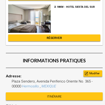
À 18KM - HOTEL SIESTA DEL SUR
RÉSERVER
INFORMATIONS PRATIQUES
Modifier
Adresse:
Plaza Sendero, Avenida Periferico Oriente No. 365
-
00000
Hermosillo
,
MEXIQUE
ITINÉRAIRE