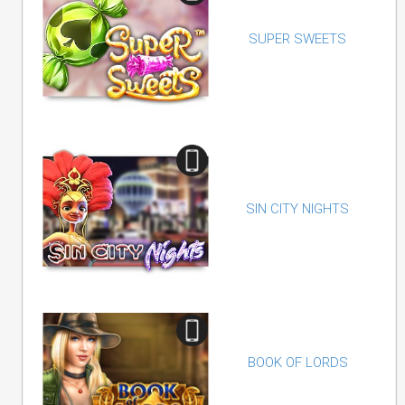
SUPER SWEETS
SIN CITY NIGHTS
BOOK OF LORDS