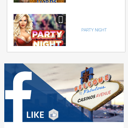
PARTY NIGHT