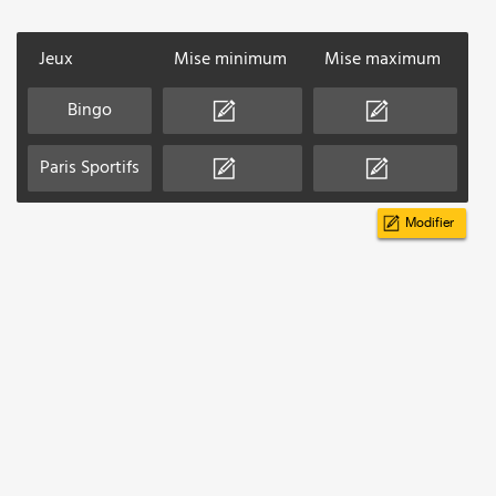
Jeux
Mise minimum
Mise maximum
Bingo
Paris Sportifs
Modifier