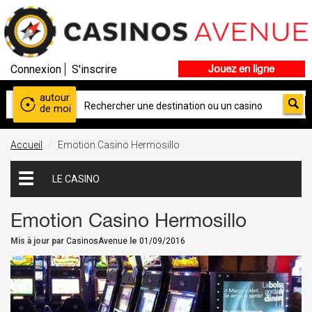
Connexion
S'inscrire
Jouez en ligne
autour
de moi
Accueil
Emotion Casino Hermosillo
LE CASINO
Emotion Casino Hermosillo
Mis à jour par
CasinosAvenue
le
01/09/2016