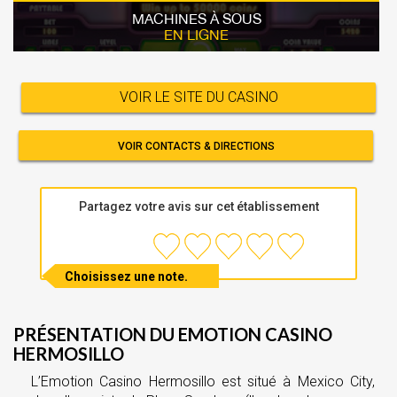
MACHINES À SOUS
EN LIGNE
VOIR LE SITE DU CASINO
VOIR CONTACTS & DIRECTIONS
Partagez votre avis sur cet établissement
Choisissez une note.
PRÉSENTATION DU EMOTION CASINO
HERMOSILLO
L’Emotion Casino Hermosillo est situé à Mexico City,