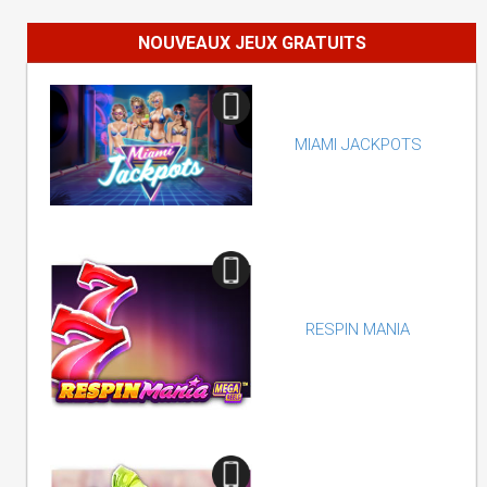
NOUVEAUX JEUX GRATUITS
MIAMI JACKPOTS
RESPIN MANIA