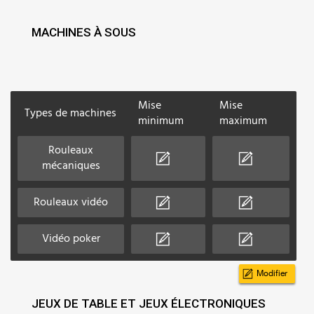
MACHINES À SOUS
Mise
Mise
Types de machines
minimum
maximum
Rouleaux
mécaniques
Rouleaux vidéo
Vidéo poker
Modifier
JEUX DE TABLE ET JEUX ÉLECTRONIQUES