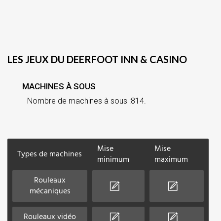
LES JEUX DU DEERFOOT INN & CASINO
MACHINES À SOUS
Nombre de machines à sous :814.
Mise
Mise
Types de machines
minimum
maximum
Rouleaux
mécaniques
Rouleaux vidéo