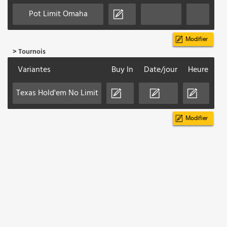
Pot Limit Omaha
Modifier
> Tournois
Variantes
Buy In
Date/jour
Heure
Texas Hold'em No Limit
Modifier