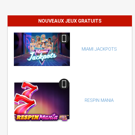
NOUVEAUX JEUX GRATUITS
MIAMI JACKPOTS
RESPIN MANIA