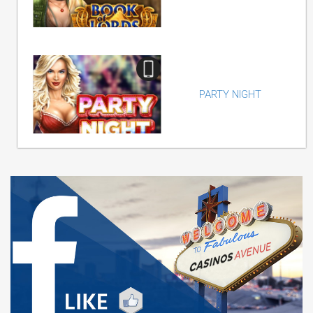
PARTY NIGHT