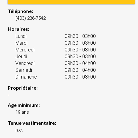
Téléphone:
(403) 236-7542
Horaires:
Lundi
09h30 - 03h00
Mardi
09h30 - 03h00
Mercredi
09h30 - 03h00
Jeudi
09h30 - 03h00
Vendredi
09h30 - 04h00
Samedi
09h30 - 04h00
Dimanche
09h30 - 03h00
Propriétaire:
-
Age minimum:
19 ans
Tenue vestimentaire:
n.c.