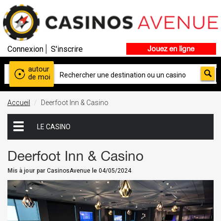
Connexion
S'inscrire
Jouez en ligne
autour
de moi
Accueil
Deerfoot Inn & Casino
LE CASINO
Deerfoot Inn & Casino
Mis à jour par
CasinosAvenue
le
04/05/2024