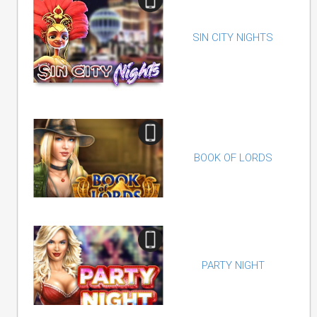
SIN CITY NIGHTS
BOOK OF LORDS
PARTY NIGHT