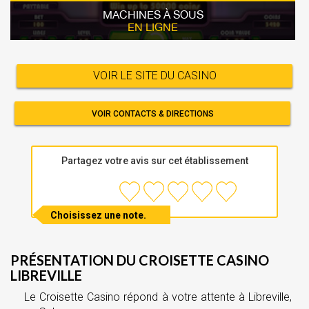
MACHINES À SOUS
EN LIGNE
VOIR LE SITE DU CASINO
VOIR CONTACTS & DIRECTIONS
Partagez votre avis sur cet établissement
Choisissez une note.
PRÉSENTATION DU CROISETTE CASINO
LIBREVILLE
Le Croisette Casino répond à votre attente à Libreville,