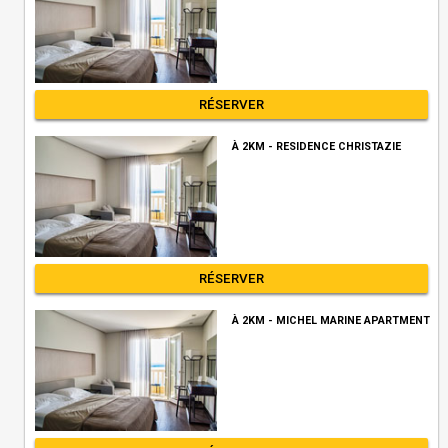
RÉSERVER
À 2KM - RESIDENCE CHRISTAZIE
RÉSERVER
À 2KM - MICHEL MARINE APARTMENT