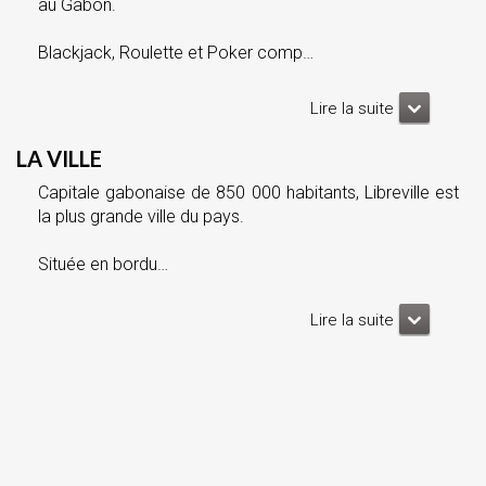
au Gabon.
Blackjack, Roulette et Poker comp…
Lire la suite
LA VILLE
Capitale gabonaise de 850 000 habitants, Libreville est
la plus grande ville du pays.
Située en bordu…
Lire la suite