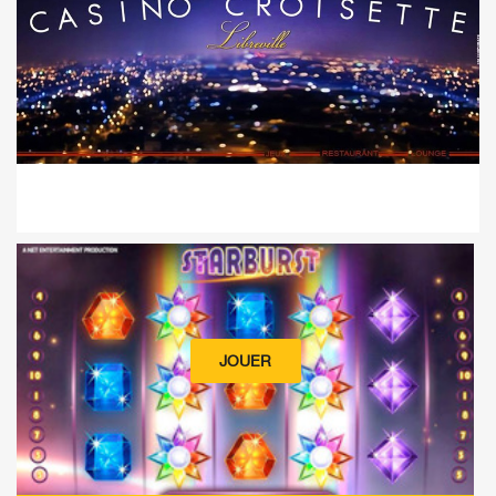
JOUER