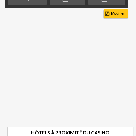
Modifier
HÔTELS À PROXIMITÉ DU CASINO