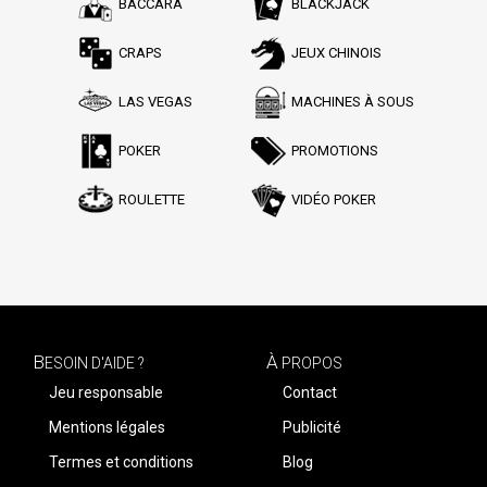
BACCARA
BLACKJACK
CRAPS
JEUX CHINOIS
LAS VEGAS
MACHINES À SOUS
POKER
PROMOTIONS
ROULETTE
VIDÉO POKER
B
À
ESOIN D'AIDE ?
PROPOS
Jeu responsable
Contact
Mentions légales
Publicité
Termes et conditions
Blog