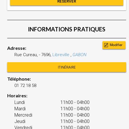
RÉSERVER
INFORMATIONS PRATIQUES
Modifier
Adresse:
Rue Cureau,
-
7696,
Libreville
,
GABON
ITINÉRAIRE
Téléphone:
01 72 18 58
Horaires:
Lundi
11h00 - 04h00
Mardi
11h00 - 04h00
Mercredi
11h00 - 04h00
Jeudi
11h00 - 04h00
Vendredi
11h00 - 04h00