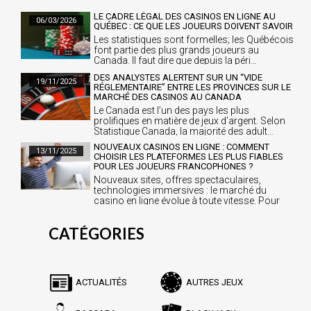
LE CADRE LÉGAL DES CASINOS EN LIGNE AU
06/03/2026
QUÉBEC : CE QUE LES JOUEURS DOIVENT SAVOIR
Les statistiques sont formelles; les Québécois
font partie des plus grands joueurs au
Canada. Il faut dire que depuis la péri…
DES ANALYSTES ALERTENT SUR UN “VIDE
19/11/2025
RÉGLEMENTAIRE” ENTRE LES PROVINCES SUR LE
MARCHÉ DES CASINOS AU CANADA
Le Canada est l’un des pays les plus
prolifiques en matière de jeux d’argent. Selon
Statistique Canada, la majorité des adult…
NOUVEAUX CASINOS EN LIGNE : COMMENT
13/11/2025
CHOISIR LES PLATEFORMES LES PLUS FIABLES
POUR LES JOUEURS FRANCOPHONES ?
Nouveaux sites, offres spectaculaires,
technologies immersives : le marché du
casino en ligne évolue à toute vitesse. Pour
le…
CATÉGORIES
ACTUALITÉS
AUTRES JEUX