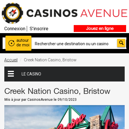
Connexion
S'inscrire
Jouez en ligne
autour
de moi
Accueil
Creek Nation Casino, Bristow
LE CASINO
Creek Nation Casino, Bristow
Mis à jour par
CasinosAvenue
le
09/10/2023