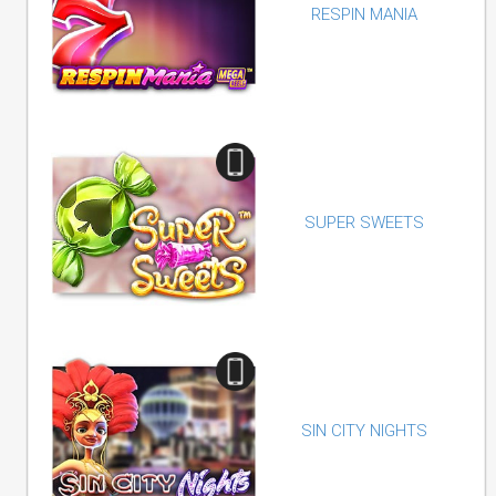
RESPIN MANIA
SUPER SWEETS
SIN CITY NIGHTS