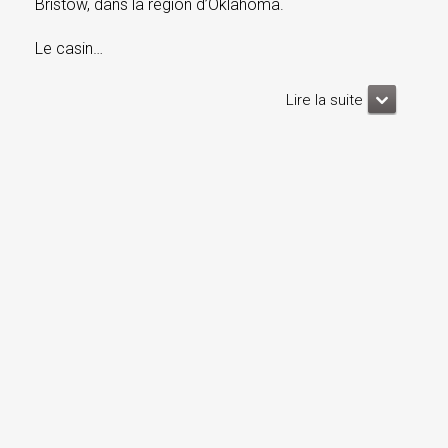
Bristow, dans la région d’Oklahoma.
Le casin…
Lire la suite