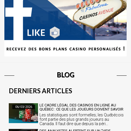
BLOG
DERNIERS ARTICLES
LE CADRE LÉGAL DES CASINOS EN LIGNE AU
06/03/2026
QUÉBEC : CE QUE LES JOUEURS DOIVENT SAVOIR
Les statistiques sont formelles; les Québécois
font partie des plus grands joueurs au
Canada. Il faut dire que depuis la péri…
DES ANALYSTES ALERTENT SUR UN “VIDE