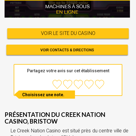
MACHINES À SOUS
EN LIGNE
VOIR LE SITE DU CASINO
VOIR CONTACTS & DIRECTIONS
Partagez votre avis sur cet établissement
Choisissez une note.
PRÉSENTATION DU CREEK NATION
CASINO, BRISTOW
Le Creek Nation Casino est situé près du centre ville de