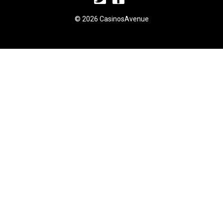
© 2026
CasinosAvenue