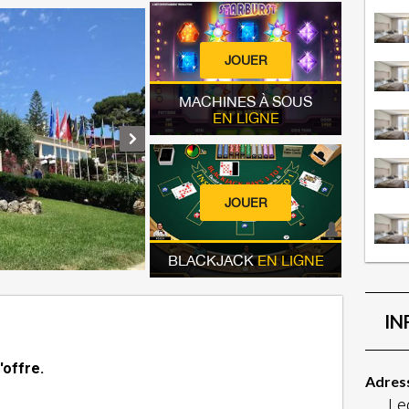
JOUER
MACHINES À SOUS
EN LIGNE
JOUER
BLACKJACK
EN LIGNE
IN
'offre.
Adres
Le