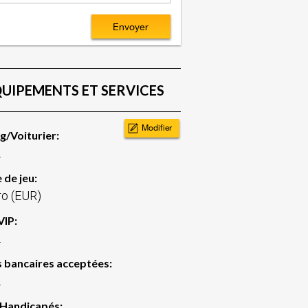
Envoyer
UIPEMENTS ET SERVICES
Modifier
g/Voiturier:
.
 de jeu:
ro (EUR)
VIP:
.
 bancaires acceptées:
.
 Handicapés: