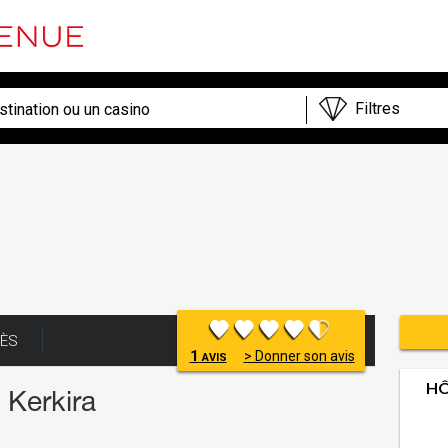
CÈS
1
> Donner son avis
AVIS
HÔ
 Kerkira