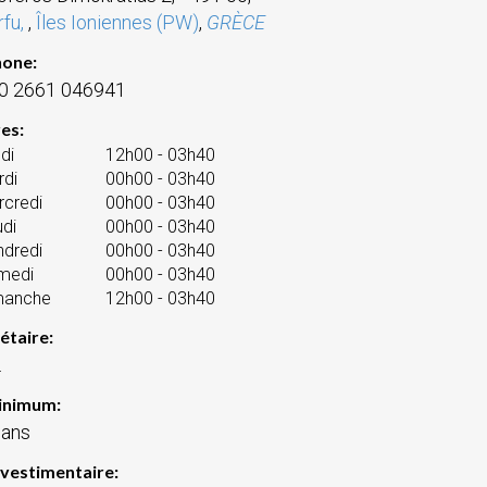
rfu,
,
Îles Ioniennes (PW)
,
GRÈCE
hone:
0 2661 046941
es:
di
12h00 - 03h40
di
00h00 - 03h40
credi
00h00 - 03h40
di
00h00 - 03h40
dredi
00h00 - 03h40
medi
00h00 - 03h40
manche
12h00 - 03h40
étaire:
.
inimum:
 ans
vestimentaire: