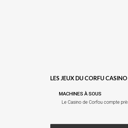
LES JEUX DU CORFU CASINO
MACHINES À SOUS
Le Casino de Corfou compte près