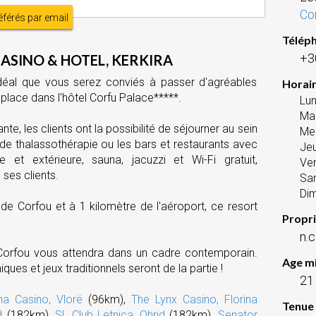
Co
éférés par email
Télép
+3
ASINO & HOTEL, KERKIRA
 idéal que vous serez conviés à passer d'agréables
Horair
place dans l'hôtel Corfu Palace*****.
Lun
Mar
e, les clients ont la possibilité de séjourner au sein
Mer
de thalassothérapie ou les bars et restaurants avec
Jeu
e et extérieure, sauna, jacuzzi et Wi-Fi gratuit,
Ven
 ses clients.
Sa
Di
 de Corfou et à 1 kilomètre de l'aéroport, ce resort
Propri
n.c
orfou vous attendra dans un cadre contemporain.
Age m
ues et jeux traditionnels seront de la partie !
21
na Casino, Vlorë
(96km),
The Lynx Casino, Florina
Tenue 
d
(182km),
SL Club Letnica, Ohrid
(182km),
Senator