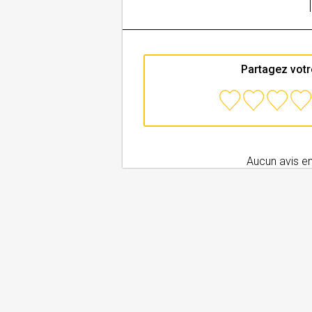
Partagez votr
Aucun avis en