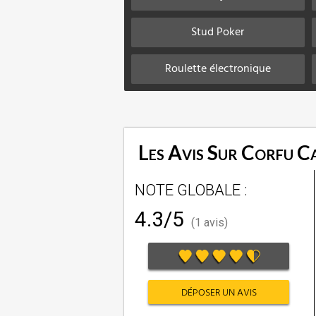
Stud Poker
Roulette électronique
Les Avis Sur Corfu C
NOTE GLOBALE :
4.3/5
(1 avis)
DÉPOSER UN AVIS