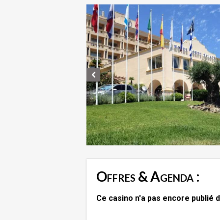
Offres & Agenda :
Ce casino n'a pas encore publié d