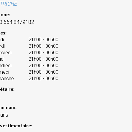
TRICHE
hone:
3 664 8479182
es:
di
21h00 - 00h00
di
21h00 - 00h00
credi
21h00 - 00h00
di
21h00 - 00h00
dredi
21h00 - 00h00
medi
21h00 - 00h00
manche
21h00 - 00h00
étaire:
.
inimum:
 ans
vestimentaire: