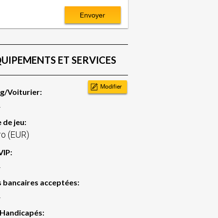
Envoyer
UIPEMENTS ET SERVICES
Modifier
g/Voiturier:
.
 de jeu:
ro (EUR)
VIP:
.
 bancaires acceptées:
.
 Handicapés: