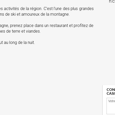
n.c
es activités de la région. C'est l'une des plus grandes
fans de ski et amoureux de la montagne.
agne, prenez place dans un restaurant et profitez de
s de terre et viandes.
t au long de la nuit.
CON
CAS