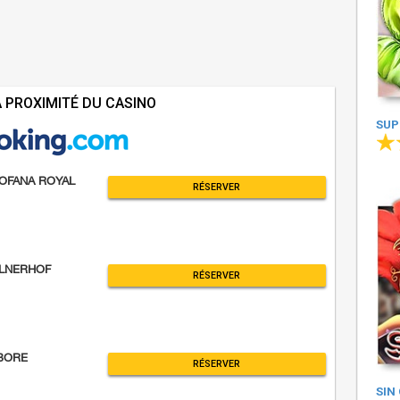
 PROXIMITÉ DU CASINO
SUP
ROFANA ROYAL
RÉSERVER
ALNERHOF
RÉSERVER
LBORE
RÉSERVER
SIN