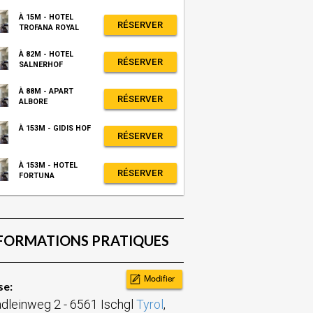
À 15M - HOTEL
RÉSERVER
TROFANA ROYAL
À 82M - HOTEL
RÉSERVER
SALNERHOF
À 88M - APART
RÉSERVER
ALBORE
À 153M - GIDIS HOF
RÉSERVER
À 153M - HOTEL
RÉSERVER
FORTUNA
FORMATIONS PRATIQUES
Modifier
se:
dleinweg 2
-
6561
Ischgl
Tyrol
,