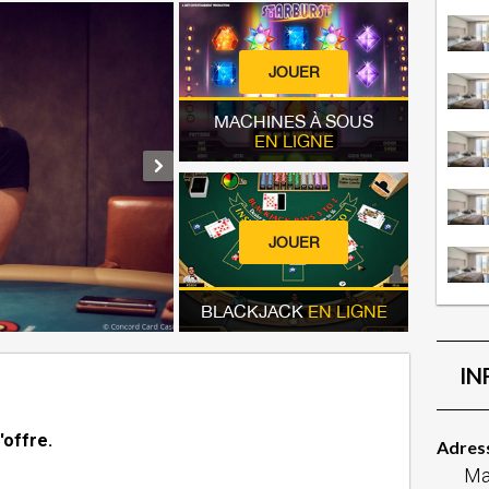
JOUER
MACHINES À SOUS
EN LIGNE
JOUER
BLACKJACK
EN LIGNE
IN
'offre.
Adres
Ma