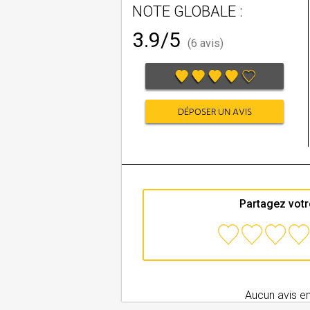
NOTE GLOBALE :
3.9/5
(6 avis)
DÉPOSER UN AVIS
Partagez votr
Aucun avis en