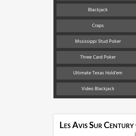
Blackjack
Craps
Mssissippi Stud Poker
Three Card Poker
Ultimate Texas Hold'em
Video Blackjack
Les Avis Sur Century 