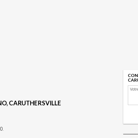
CON
CAR
NO, CARUTHERSVILLE
0.