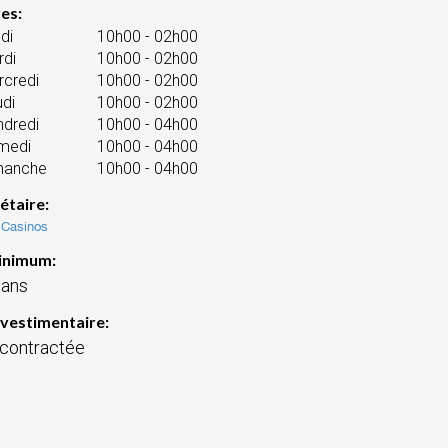
es:
di
10h00 - 02h00
di
10h00 - 02h00
credi
10h00 - 02h00
di
10h00 - 02h00
dredi
10h00 - 04h00
medi
10h00 - 04h00
manche
10h00 - 04h00
étaire:
 Casinos
inimum:
 ans
vestimentaire:
contractée