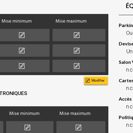
ÉQ
Mise minimum
Mise maximum
Parkin
Ou
Devise
Un
Salon 
n.c
Cartes
Modifier
n.c
CTRONIQUES
Accès
n.c
Mise minimum
Mise maximum
Politi
n.c