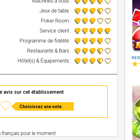
Machines à sous :
Jeux de table :
Poker Room :
Service client :
Programme de fidélité :
Restaurants & Bars :
RES
Hôtel(s) & Équipements :
e avis sur cet établissement
Choisissez une note.
 français pour le moment.