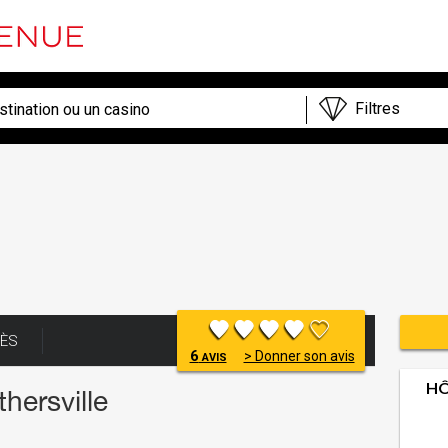
CÈS
6
> Donner son avis
AVIS
HÔ
hersville