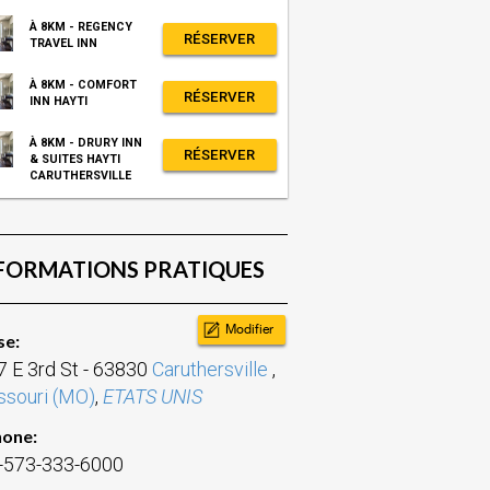
À 8KM - REGENCY
RÉSERVER
TRAVEL INN
À 8KM - COMFORT
RÉSERVER
INN HAYTI
À 8KM - DRURY INN
RÉSERVER
& SUITES HAYTI
CARUTHERSVILLE
FORMATIONS PRATIQUES
Modifier
se:
7 E 3rd St
-
63830
Caruthersville
,
ssouri (MO)
,
ETATS UNIS
hone:
-573-333-6000