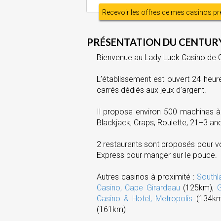
Recevoir les offres de mes casinos pr
PRÉSENTATION DU CENTURY
Bienvenue au Lady Luck Casino de Ca
L’établissement est ouvert 24 heur
carrés dédiés aux jeux d’argent.
Il propose environ 500 machines à
Blackjack, Craps, Roulette, 21+3 and
2 restaurants sont proposés pour vou
Express pour manger sur le pouce.
Autres casinos à proximité :
Southl
Casino, Cape Girardeau
(125km),
G
Casino & Hotel, Metropolis
(134km
(161km)