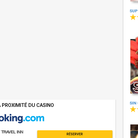
SUP
SIN
 PROXIMITÉ DU CASINO
 TRAVEL INN
RÉSERVER