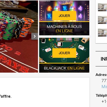
JOUER
MACHINES À SOUS
EN LIGNE
JOUER
IN
BLACKJACK
EN LIGNE
Adres
77
Mi
Télép
'offre.
+1