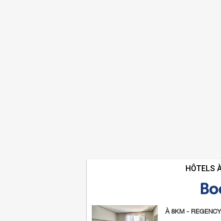
HÔTELS À
À 8KM - REGENCY