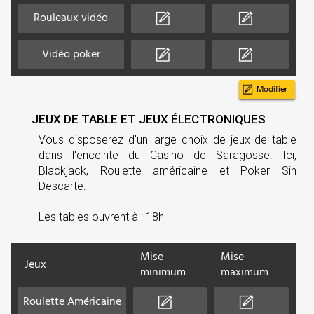
Rouleaux vidéo
Vidéo poker
Modifier
JEUX DE TABLE ET JEUX ÉLECTRONIQUES
Vous disposerez d'un large choix de jeux de table
dans l'enceinte du Casino de Saragosse. Ici,
Blackjack, Roulette américaine et Poker Sin
Descarte.
Les tables ouvrent à : 18h
Mise
Mise
Jeux
minimum
maximum
Roulette Américaine