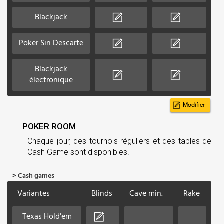
Blackjack
Poker Sin Descarte
Blackjack
électronique
Modifier
POKER ROOM
Chaque jour, des tournois réguliers et des tables de
Cash Game sont disponibles.
> Cash games
Variantes
Blinds
Cave min.
Rake
Texas Hold'em