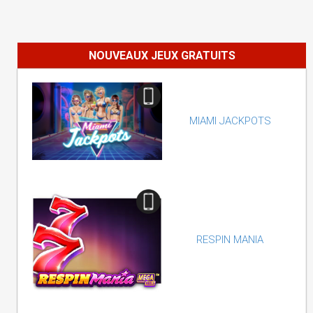
NOUVEAUX JEUX GRATUITS
MIAMI JACKPOTS
RESPIN MANIA