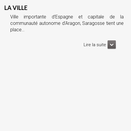
LA VILLE
Ville importante d’Espagne et capitale de la
communauté autonome d’Aragon, Saragosse tient une
place…
Lire la suite