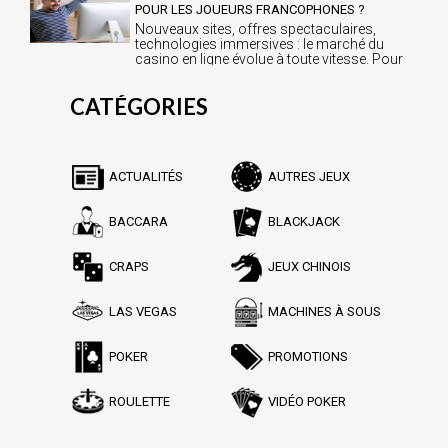
POUR LES JOUEURS FRANCOPHONES ?
Nouveaux sites, offres spectaculaires,
technologies immersives : le marché du
casino en ligne évolue à toute vitesse. Pour
le…
CATÉGORIES
ACTUALITÉS
AUTRES JEUX
BACCARA
BLACKJACK
CRAPS
JEUX CHINOIS
LAS VEGAS
MACHINES À SOUS
POKER
PROMOTIONS
ROULETTE
VIDÉO POKER