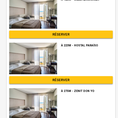
RÉSERVER
À 223M - HOSTAL PARAÍSO
RÉSERVER
À 275M - ZENIT DON YO