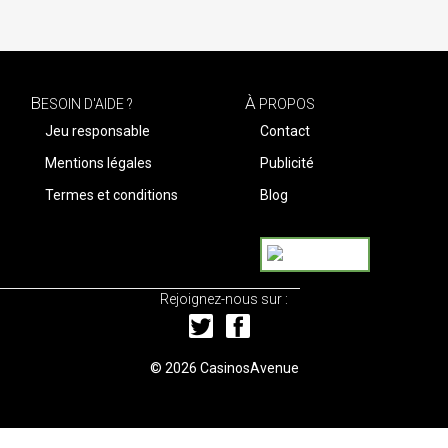
B
À
ESOIN D'AIDE ?
PROPOS
Jeu responsable
Contact
Mentions légales
Publicité
Termes et conditions
Blog
Rejoignez-nous sur :
© 2026
CasinosAvenue