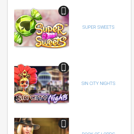
SUPER SWEETS
SIN CITY NIGHTS