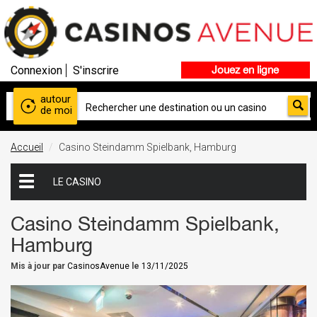
Connexion
S'inscrire
Jouez en ligne
autour
de moi
Accueil
Casino Steindamm Spielbank, Hamburg
LE CASINO
Casino Steindamm Spielbank,
Hamburg
Mis à jour par
CasinosAvenue
le
13/11/2025