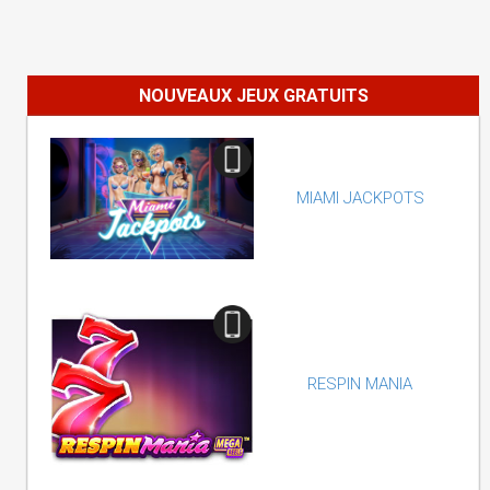
NOUVEAUX JEUX GRATUITS
MIAMI JACKPOTS
RESPIN MANIA