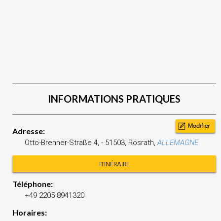
INFORMATIONS PRATIQUES
Modifier
Adresse:
Otto-Brenner-Straße 4,
-
51503,
Rösrath,
ALLEMAGNE
ITINÉRAIRE
Téléphone:
+49 2205 8941320
Horaires: