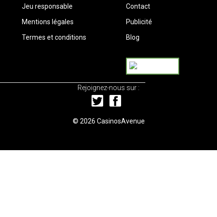
Jeu responsable
Contact
Mentions légales
Publicité
Termes et conditions
Blog
Rejoignez-nous sur :
© 2026
CasinosAvenue