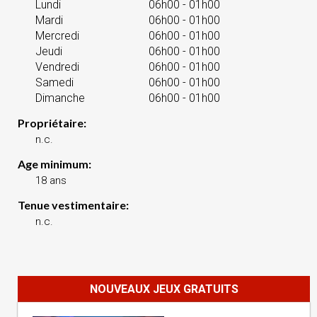
Lundi
06h00 - 01h00
Mardi
06h00 - 01h00
Mercredi
06h00 - 01h00
Jeudi
06h00 - 01h00
Vendredi
06h00 - 01h00
Samedi
06h00 - 01h00
Dimanche
06h00 - 01h00
Propriétaire:
n.c.
Age minimum:
18 ans
Tenue vestimentaire:
n.c.
NOUVEAUX JEUX GRATUITS