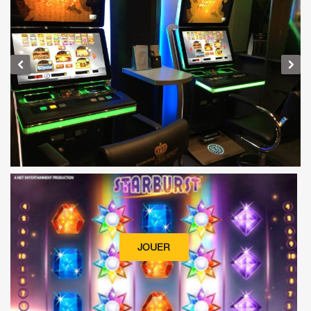
JOUER