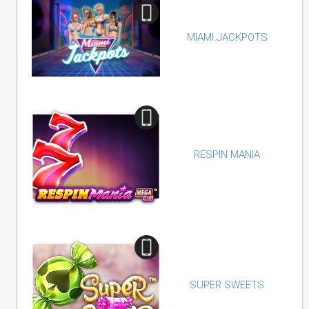
MIAMI JACKPOTS
RESPIN MANIA
SUPER SWEETS