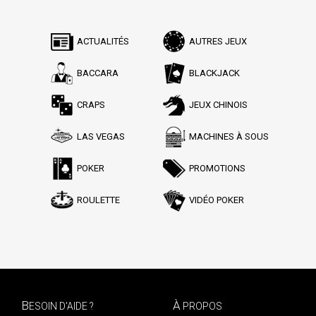
ACTUALITÉS
AUTRES JEUX
BACCARA
BLACKJACK
CRAPS
JEUX CHINOIS
LAS VEGAS
MACHINES À SOUS
POKER
PROMOTIONS
ROULETTE
VIDÉO POKER
B
À
ESOIN D'AIDE ?
PROPOS