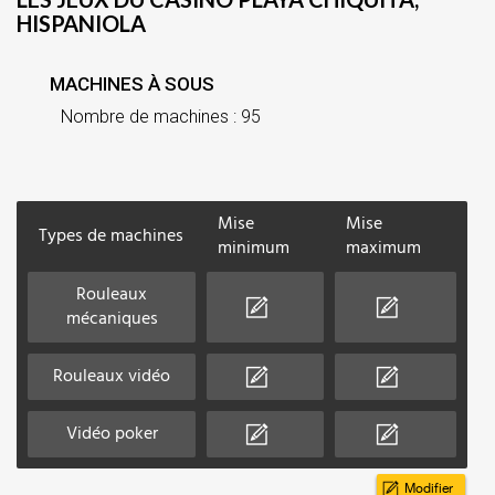
HISPANIOLA
MACHINES À SOUS
Nombre de machines : 95
Mise
Mise
Types de machines
minimum
maximum
Rouleaux
mécaniques
Rouleaux vidéo
Vidéo poker
Modifier