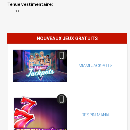
Tenue vestimentaire:
n.c.
NOUVEAUX JEUX GRATUITS
MIAMI JACKPOTS
RESPIN MANIA