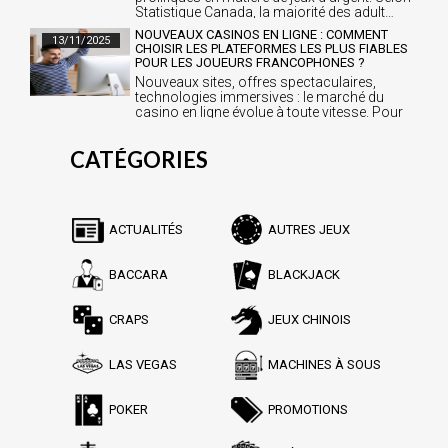
Statistique Canada, la majorité des adult…
NOUVEAUX CASINOS EN LIGNE : COMMENT
13/11/2025
CHOISIR LES PLATEFORMES LES PLUS FIABLES
POUR LES JOUEURS FRANCOPHONES ?
Nouveaux sites, offres spectaculaires,
technologies immersives : le marché du
casino en ligne évolue à toute vitesse. Pour
le…
CATÉGORIES
ACTUALITÉS
AUTRES JEUX
BACCARA
BLACKJACK
CRAPS
JEUX CHINOIS
LAS VEGAS
MACHINES À SOUS
POKER
PROMOTIONS