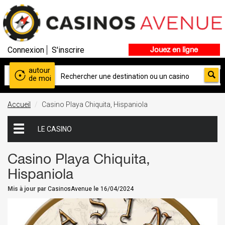
Connexion
S'inscrire
Jouez en ligne
autour
de moi
Accueil
Casino Playa Chiquita, Hispaniola
LE CASINO
Casino Playa Chiquita,
Hispaniola
Mis à jour par
CasinosAvenue
le
16/04/2024