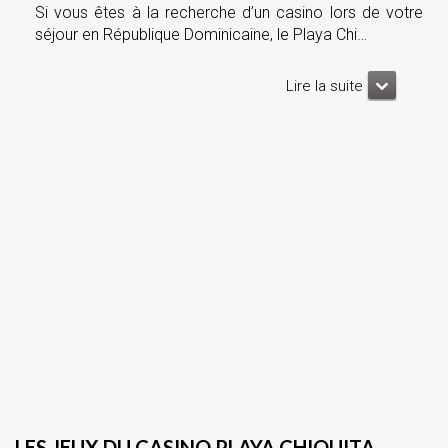
Si vous êtes à la recherche d’un casino lors de votre
séjour en République Dominicaine, le Playa Chi…
Lire la suite
LES JEUX DU CASINO PLAYA CHIQUITA,