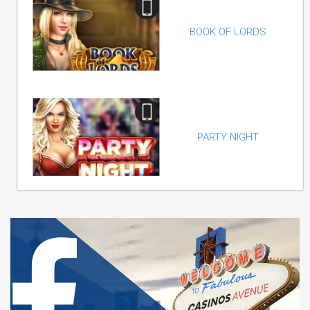
BOOK OF LORDS
PARTY NIGHT