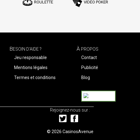
ROULETTE
VIDÉO POKER
B
À
ESOIN D'AIDE ?
PROPOS
Jeu responsable
Contact
Mentions légales
Publicité
Termes et conditions
Blog
Rejoignez-nous sur :
© 2026
CasinosAvenue