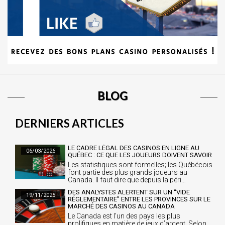
BLOG
DERNIERS ARTICLES
LE CADRE LÉGAL DES CASINOS EN LIGNE AU
06/03/2026
QUÉBEC : CE QUE LES JOUEURS DOIVENT SAVOIR
Les statistiques sont formelles; les Québécois
font partie des plus grands joueurs au
Canada. Il faut dire que depuis la péri…
DES ANALYSTES ALERTENT SUR UN “VIDE
19/11/2025
RÉGLEMENTAIRE” ENTRE LES PROVINCES SUR LE
MARCHÉ DES CASINOS AU CANADA
Le Canada est l’un des pays les plus
prolifiques en matière de jeux d’argent. Selon