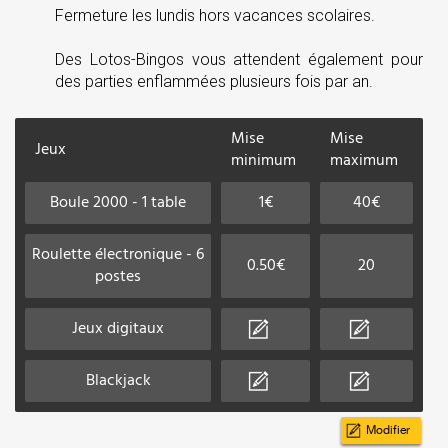
Fermeture les lundis hors vacances scolaires.
Des Lotos-Bingos vous attendent également pour
des parties enflammées plusieurs fois par an.
Mise
Mise
Jeux
minimum
maximum
Boule 2000 - 1 table
1€
40€
Roulette électronique - 6
0.50€
20
postes
Jeux digitaux
Blackjack
Modifier