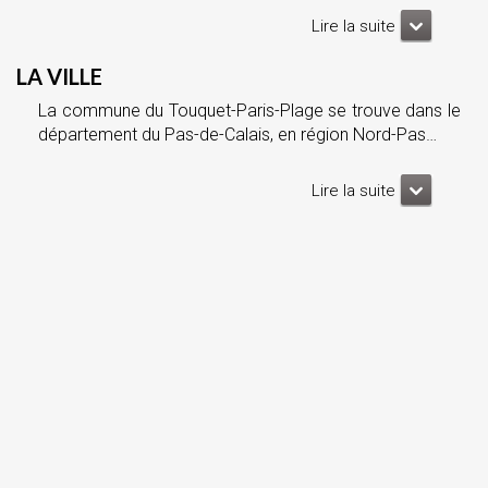
Lire la suite
LA VILLE
La commune du Touquet-Paris-Plage se trouve dans le
département du Pas-de-Calais, en région Nord-Pas…
Lire la suite