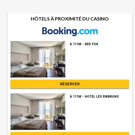
HÔTELS À PROXIMITÉ DU CASINO
À 111M - RED FOX
RÉSERVER
À 111M - HOTEL LES EMBRUNS