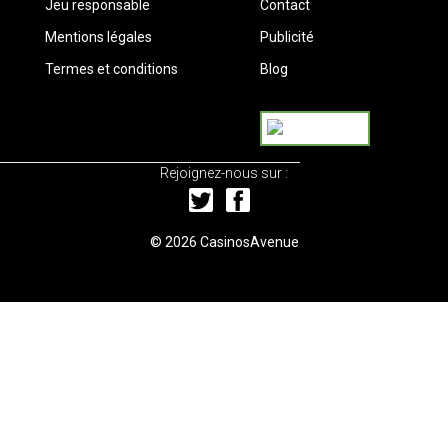
Jeu responsable
Contact
Mentions légales
Publicité
Termes et conditions
Blog
Rejoignez-nous sur :
© 2026
CasinosAvenue