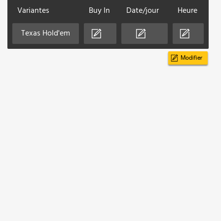
Variantes
Buy In
Date/jour
Heure
Texas Hold'em
Modifier