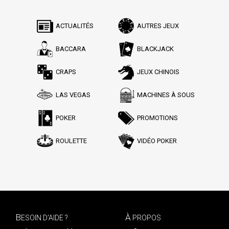
ACTUALITÉS
AUTRES JEUX
BACCARA
BLACKJACK
CRAPS
JEUX CHINOIS
LAS VEGAS
MACHINES À SOUS
POKER
PROMOTIONS
ROULETTE
VIDÉO POKER
B
À
ESOIN D'AIDE ?
PROPOS