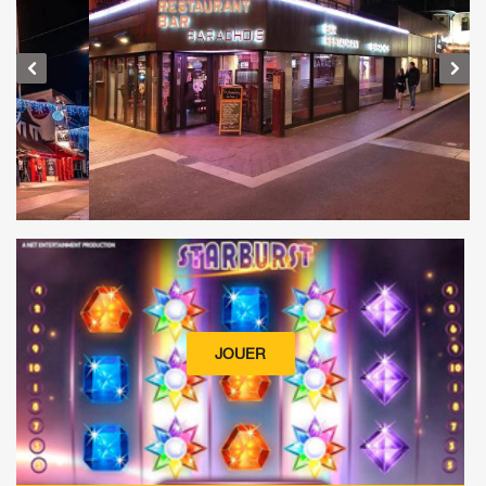
JOUER