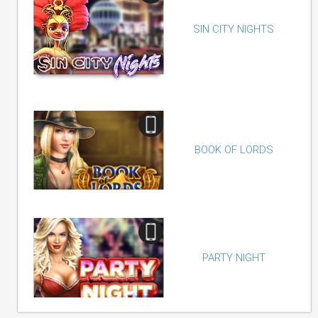
SIN CITY NIGHTS
BOOK OF LORDS
PARTY NIGHT