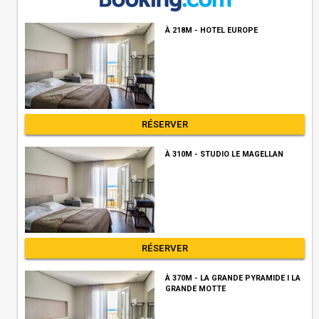
À 218M - HOTEL EUROPE
RÉSERVER
À 310M - STUDIO LE MAGELLAN
RÉSERVER
À 370M - LA GRANDE PYRAMIDE I LA
GRANDE MOTTE