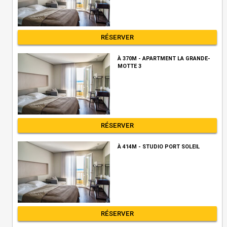
RÉSERVER
À 370M - APARTMENT LA GRANDE-
MOTTE 3
RÉSERVER
À 414M - STUDIO PORT SOLEIL
RÉSERVER