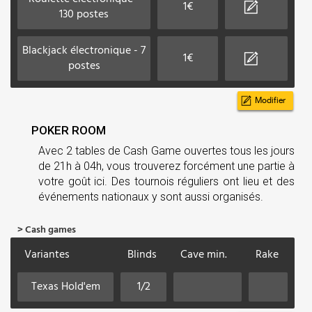
1€
130 postes
Blackjack électronique - 7
1€
postes
Modifier
POKER ROOM
Avec 2 tables de Cash Game ouvertes tous les jours
de 21h à 04h, vous trouverez forcément une partie à
votre goût ici. Des tournois réguliers ont lieu et des
événements nationaux y sont aussi organisés.
> Cash games
Variantes
Blinds
Cave min.
Rake
Texas Hold'em
1/2