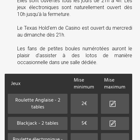
Elles sont ouvertes tous les jours de 21h à 4h. Les
jeux électroniques sont naturellement ouvert dès
10h jusqu'à la fermeture.
Le Texas Hold'em de Casino est ouvert du mercredi
au dimanche dès 21h.
Les fans de petites boules numérotées auront le
plaisir d'assister à des lotos de manière
occasionnelle dans une salle dédiée.
Mise
Mise
Jeux
minimum
maximum
Roulette Anglaise - 2
2€
tables
Blackjack - 2 tables
5€
Roulette électronique -