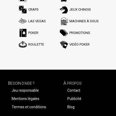
CRAPS
JEUX CHINOIS
LAS VEGAS
MACHINES À SOUS
POKER
PROMOTIONS
ROULETTE
VIDÉO POKER
B
À
ESOIN D'AIDE ?
PROPOS
Jeu responsable
Contact
Mentions légales
Publicité
Termes et conditions
Blog