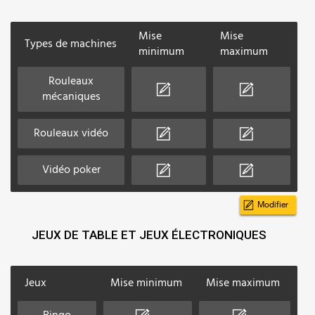
Mise
Mise
Types de machines
minimum
maximum
Rouleaux
mécaniques
Rouleaux vidéo
Vidéo poker
Modifier
JEUX DE TABLE ET JEUX ÉLECTRONIQUES
Jeux
Mise minimum
Mise maximum