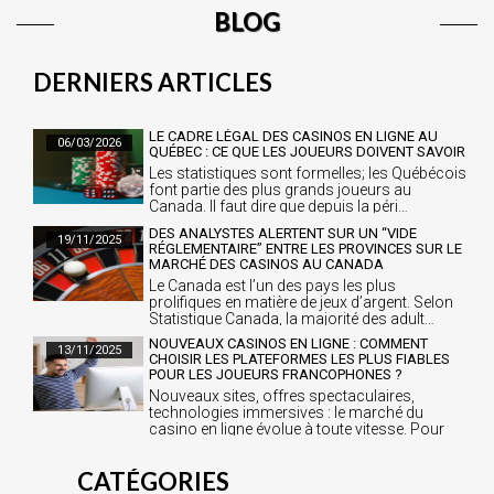
BLOG
DERNIERS ARTICLES
LE CADRE LÉGAL DES CASINOS EN LIGNE AU
06/03/2026
QUÉBEC : CE QUE LES JOUEURS DOIVENT SAVOIR
Les statistiques sont formelles; les Québécois
font partie des plus grands joueurs au
Canada. Il faut dire que depuis la péri…
DES ANALYSTES ALERTENT SUR UN “VIDE
19/11/2025
RÉGLEMENTAIRE” ENTRE LES PROVINCES SUR LE
MARCHÉ DES CASINOS AU CANADA
Le Canada est l’un des pays les plus
prolifiques en matière de jeux d’argent. Selon
Statistique Canada, la majorité des adult…
NOUVEAUX CASINOS EN LIGNE : COMMENT
13/11/2025
CHOISIR LES PLATEFORMES LES PLUS FIABLES
POUR LES JOUEURS FRANCOPHONES ?
Nouveaux sites, offres spectaculaires,
technologies immersives : le marché du
casino en ligne évolue à toute vitesse. Pour
le…
CATÉGORIES