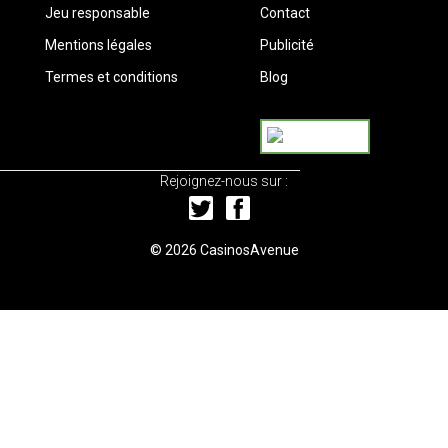
Jeu responsable
Contact
Mentions légales
Publicité
Termes et conditions
Blog
Rejoignez-nous sur :
© 2026
CasinosAvenue