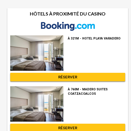
HÔTELS À PROXIMITÉ DU CASINO
À 321M - HOTEL PLAYA VARADERO
RÉSERVER
À 760M - MADERO SUITES
COATZACOALCOS
RÉSERVER