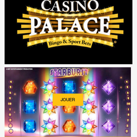
JOUER