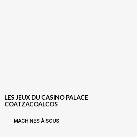
LES JEUX DU CASINO PALACE
COATZACOALCOS
MACHINES À SOUS