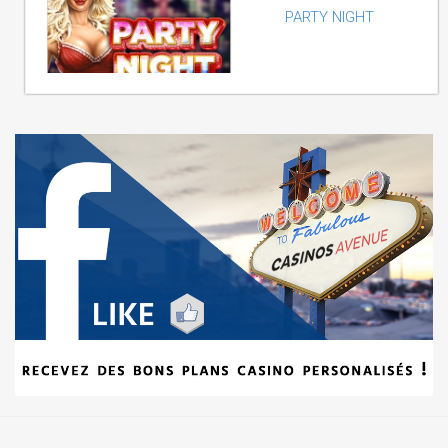
PARTY NIGHT