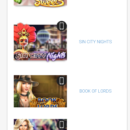
SIN CITY NIGHTS
BOOK OF LORDS