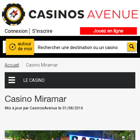
Connexion
S'inscrire
Jouez en ligne
autour
de moi
Accueil
Casino Miramar
LE CASINO
Casino Miramar
Mis à jour par
CasinosAvenue
le
01/08/2016