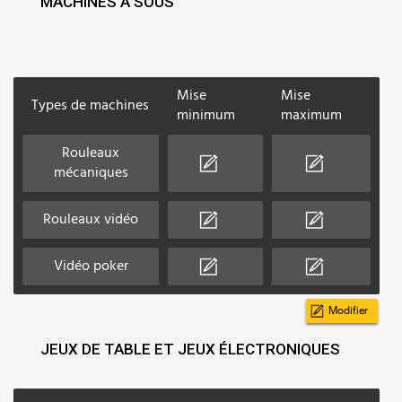
MACHINES À SOUS
Mise
Mise
Types de machines
minimum
maximum
Rouleaux
mécaniques
Rouleaux vidéo
Vidéo poker
Modifier
JEUX DE TABLE ET JEUX ÉLECTRONIQUES