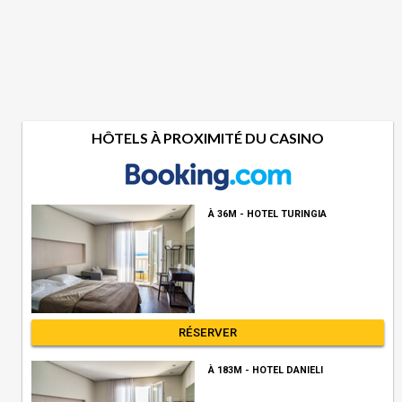
HÔTELS À PROXIMITÉ DU CASINO
À 36M - HOTEL TURINGIA
RÉSERVER
À 183M - HOTEL DANIELI