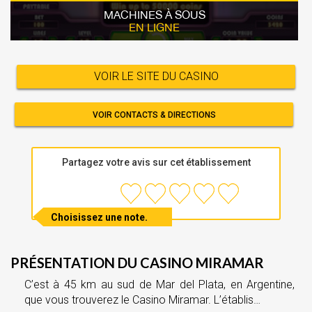
MACHINES À SOUS
EN LIGNE
VOIR LE SITE DU CASINO
VOIR CONTACTS & DIRECTIONS
Partagez votre avis sur cet établissement
Choisissez une note.
PRÉSENTATION DU CASINO MIRAMAR
C’est à 45 km au sud de Mar del Plata, en Argentine,
que vous trouverez le Casino Miramar. L’établis…