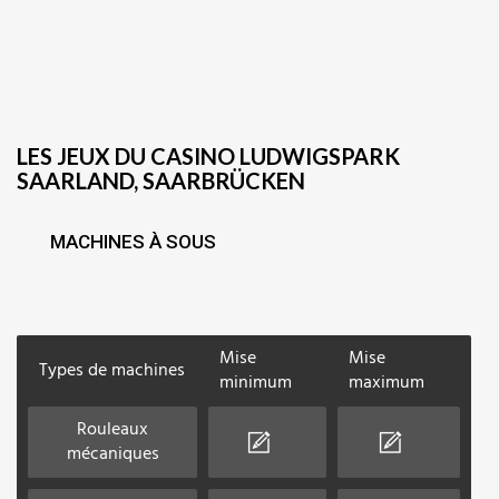
LES JEUX DU CASINO LUDWIGSPARK
SAARLAND, SAARBRÜCKEN
MACHINES À SOUS
Mise
Mise
Types de machines
minimum
maximum
Rouleaux
mécaniques