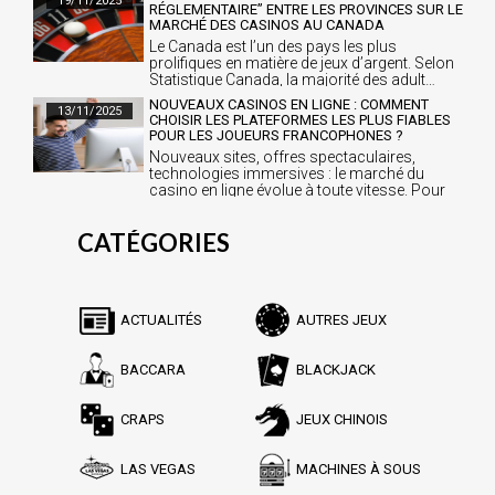
19/11/2025
RÉGLEMENTAIRE” ENTRE LES PROVINCES SUR LE
MARCHÉ DES CASINOS AU CANADA
Le Canada est l’un des pays les plus
prolifiques en matière de jeux d’argent. Selon
Statistique Canada, la majorité des adult…
NOUVEAUX CASINOS EN LIGNE : COMMENT
13/11/2025
CHOISIR LES PLATEFORMES LES PLUS FIABLES
POUR LES JOUEURS FRANCOPHONES ?
Nouveaux sites, offres spectaculaires,
technologies immersives : le marché du
casino en ligne évolue à toute vitesse. Pour
le…
CATÉGORIES
ACTUALITÉS
AUTRES JEUX
BACCARA
BLACKJACK
CRAPS
JEUX CHINOIS
LAS VEGAS
MACHINES À SOUS