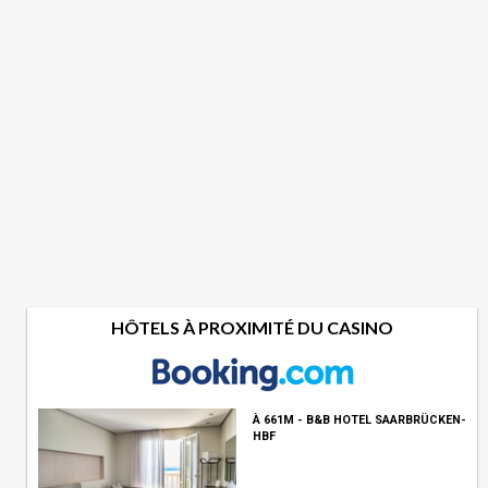
HÔTELS À PROXIMITÉ DU CASINO
À 661M - B&B HOTEL SAARBRÜCKEN-
HBF