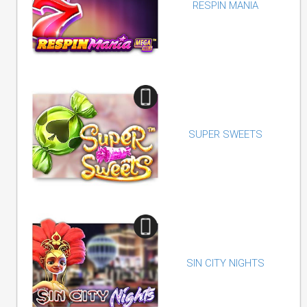
RESPIN MANIA
SUPER SWEETS
SIN CITY NIGHTS