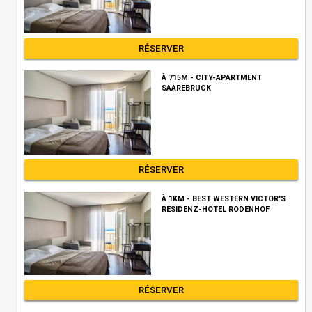
RÉSERVER
À 715M - CITY-APARTMENT
SAAREBRUCK
RÉSERVER
À 1KM - BEST WESTERN VICTOR'S
RESIDENZ-HOTEL RODENHOF
RÉSERVER