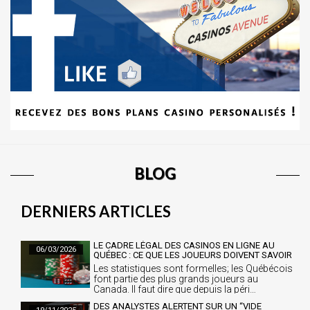
BLOG
DERNIERS ARTICLES
LE CADRE LÉGAL DES CASINOS EN LIGNE AU
06/03/2026
QUÉBEC : CE QUE LES JOUEURS DOIVENT SAVOIR
Les statistiques sont formelles; les Québécois
font partie des plus grands joueurs au
Canada. Il faut dire que depuis la péri…
DES ANALYSTES ALERTENT SUR UN “VIDE