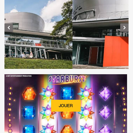
JOUER