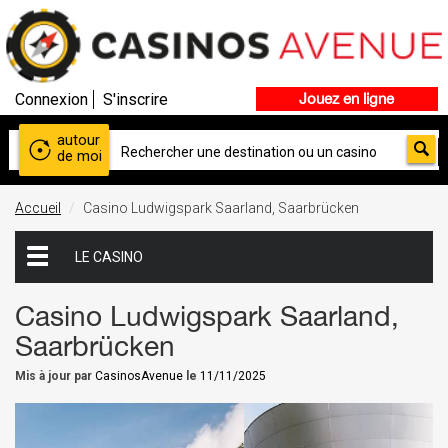
Connexion
S'inscrire
Jouez en ligne
autour
de moi
Accueil
Casino Ludwigspark Saarland, Saarbrücken
LE CASINO
Casino Ludwigspark Saarland,
Saarbrücken
Mis à jour par
CasinosAvenue
le
11/11/2025