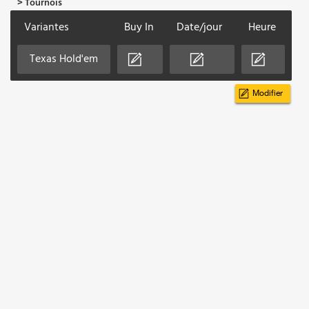
> Tournois
Variantes
Buy In
Date/jour
Heure
Texas Hold'em
Modifier