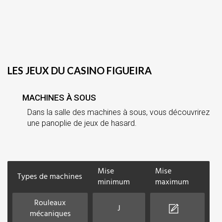
LES JEUX DU CASINO FIGUEIRA
MACHINES À SOUS
Dans la salle des machines à sous, vous découvrirez
une panoplie de jeux de hasard.
Mise
Mise
Types de machines
minimum
maximum
Rouleaux
J
mécaniques