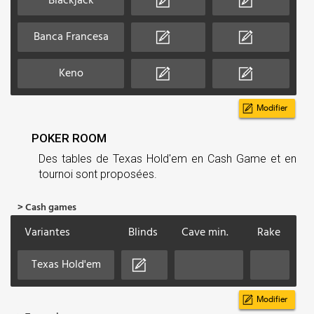
Blackjack
Banca Francesa
Keno
Modifier
POKER ROOM
Des tables de Texas Hold'em en Cash Game et en
tournoi sont proposées.
> Cash games
Variantes
Blinds
Cave min.
Rake
Texas Hold'em
Modifier