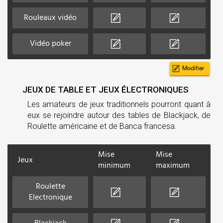
Rouleaux vidéo
Vidéo poker
Modifier
JEUX DE TABLE ET JEUX ÉLECTRONIQUES
Les amateurs de jeux traditionnels pourront quant à
eux se rejoindre autour des tables de Blackjack, de
Roulette américaine et de Banca francesa.
Mise
Mise
Jeux
minimum
maximum
Roulette
Electronique