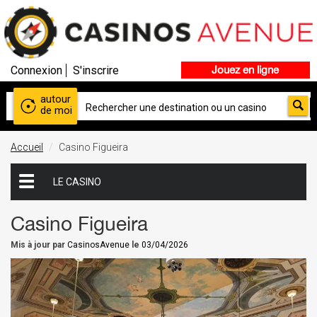
Connexion
S'inscrire
Jouez en ligne
autour
de moi
Accueil
Casino Figueira
LE CASINO
Casino Figueira
Mis à jour par
CasinosAvenue
le
03/04/2026