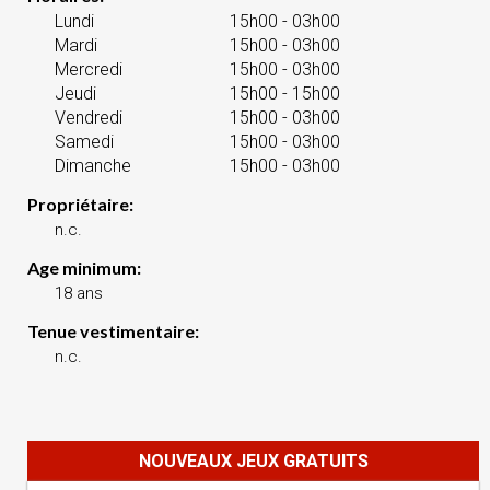
Lundi
15h00 - 03h00
Mardi
15h00 - 03h00
Mercredi
15h00 - 03h00
Jeudi
15h00 - 15h00
Vendredi
15h00 - 03h00
Samedi
15h00 - 03h00
Dimanche
15h00 - 03h00
Propriétaire:
n.c.
Age minimum:
18 ans
Tenue vestimentaire:
n.c.
NOUVEAUX JEUX GRATUITS