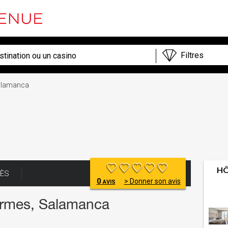
Salamanca
HÔ
CÈS
0
> Donner son avis
AVIS
ormes, Salamanca