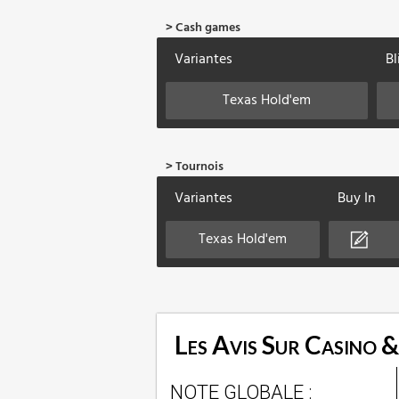
> Cash games
Variantes
Bl
Texas Hold'em
> Tournois
Variantes
Buy In
Texas Hold'em
Les Avis Sur Casino 
NOTE GLOBALE :