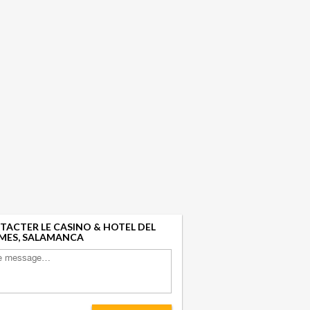
ACTER LE CASINO & HOTEL DEL
MES, SALAMANCA