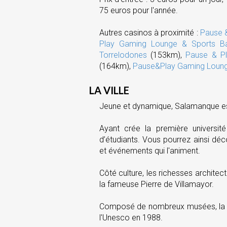
75 euros pour l'année.
Autres casinos à proximité :
Pause &
Play Gaming Lounge & Sports Bar,
Torrelodones
(153km),
Pause & Pl
(164km),
Pause&Play Gaming Lounge
LA VILLE
Jeune et dynamique, Salamanque est u
Ayant crée la première universit
d’étudiants. Vous pourrez ainsi déc
et événements qui l'animent.
Côté culture, les richesses archite
la fameuse Pierre de Villamayor.
Composé de nombreux musées, la vi
l'Unesco en 1988.