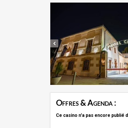
Offres & Agenda :
Ce casino n'a pas encore publié d