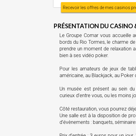
Recevoir les offres de mes casinos pr
PRÉSENTATION DU CASINO 
Le Groupe Comar vous accueille au
bords du Rio Tormes, le charme de 
prendre un moment de relaxation a
bien à ses vidéo poker.
Pour les amateurs de jeux de table
américaine, au Blackjack, au Poker
Un musée est présent au sein du
curieux d’entre vous, ou les moins j
Côté restauration, vous pourrez déj
Une salle est à la disposition de pr
d’évènements : banquets, séminaire
Prix d'entrée : 3 euros pour un jou