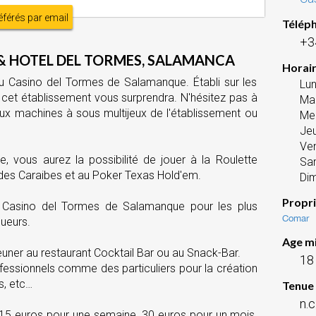
éférés par email
Télép
+3
& HOTEL DEL TORMES, SALAMANCA
Horair
 Casino del Tormes de Salamanque. Établi sur les
Lun
cet établissement vous surprendra. N'hésitez pas à
Mar
ux machines à sous multijeux de l'établissement ou
Mer
Jeu
Ven
, vous aurez la possibilité de jouer à la Roulette
Sa
 des Caraibes et au Poker Texas Hold'em.
Di
Propri
 Casino del Tormes de Salamanque pour les plus
Comar
oueurs.
Age m
euner au restaurant Cocktail Bar ou au Snack-Bar.
18
ofessionnels comme des particuliers pour la création
s, etc…
Tenue 
n.c
r, 15 euros pour une semaine, 30 euros pour un mois,