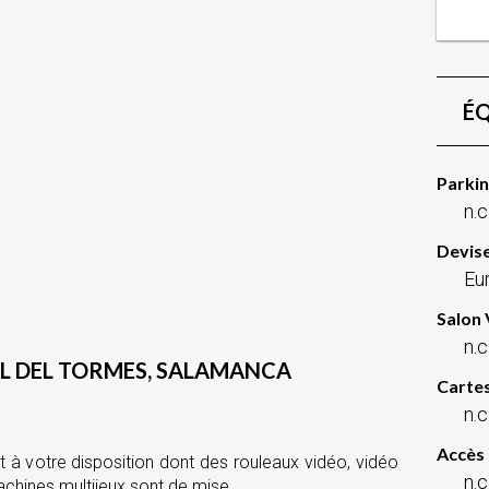
ÉQ
Parkin
n.c
Devise
Eu
Salon 
n.c
EL DEL TORMES, SALAMANCA
Cartes
n.c
Accès
 à votre disposition dont des rouleaux vidéo, vidéo
n.c
achines multijeux sont de mise.