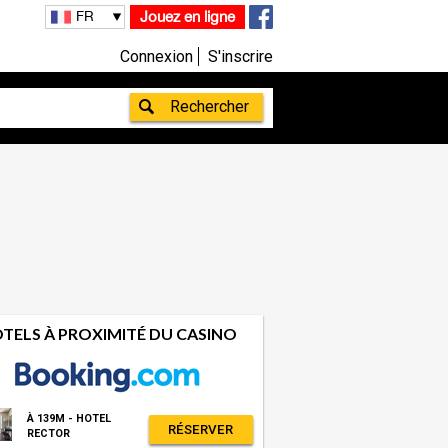
FR
Jouez en ligne
Connexion
S'inscrire
TELS À PROXIMITÉ DU CASINO
À 139M - HOTEL
RÉSERVER
RECTOR