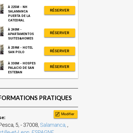
À 225M - NH
RÉSERVER
SALAMANCA
PUERTA DE LA
CATEDRAL
À 240M -
RÉSERVER
APARTAMENTOS
SUITES&HOMES
À 259M - HOTEL
RÉSERVER
SAN POLO
À 330M - HOSPES
RÉSERVER
PALACIO DE SAN
ESTEBAN
FORMATIONS PRATIQUES
Modifier
se:
Pesca, 5,
-
37008,
Salamanca,
,
tille-et-Leon
,
ESPAGNE