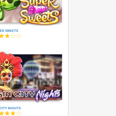
ER SWEETS
 CITY NIGHTS