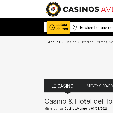
autour
de moi
Accueil
Casino & Hotel del Tormes, 
LE CASINO
MOYENS D'AC
Casino & Hotel del T
Mis à jour par
CasinosAvenue
le
01/08/2026