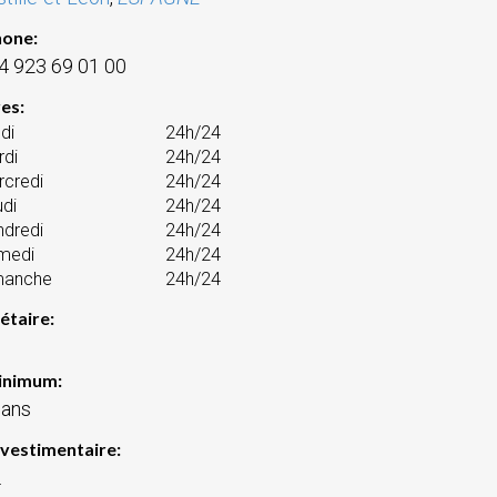
hone:
4 923 69 01 00
es:
di
24h/24
di
24h/24
credi
24h/24
di
24h/24
dredi
24h/24
medi
24h/24
manche
24h/24
étaire:
inimum:
 ans
vestimentaire:
.