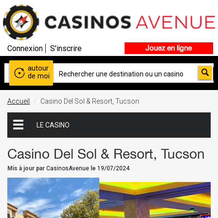
Connexion
S'inscrire
Jouez en ligne
autour
de moi
Accueil
Casino Del Sol & Resort, Tucson
LE CASINO
Casino Del Sol & Resort, Tucson
Mis à jour par
CasinosAvenue
le
19/07/2024