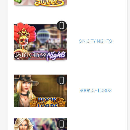
SIN CITY NIGHTS
BOOK OF LORDS