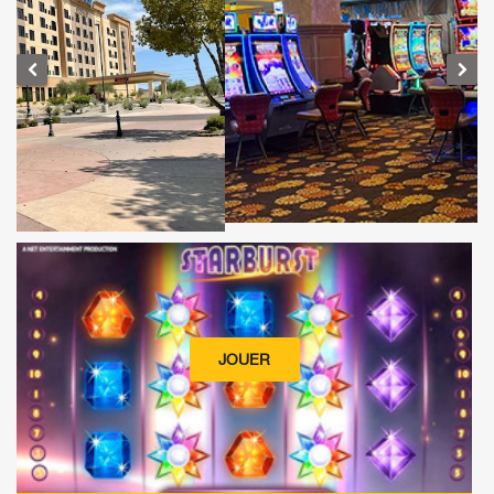
JOUER