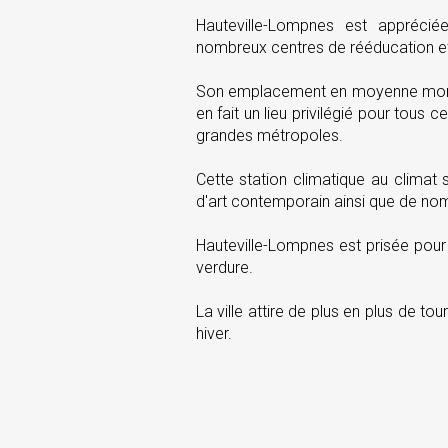
Hauteville-Lompnes est apprécié
nombreux centres de rééducation et
Son emplacement en moyenne monta
en fait un lieu privilégié pour tous 
grandes métropoles.
Cette station climatique au climat 
d'art contemporain ainsi que de no
Hauteville-Lompnes est prisée pour
verdure.
La ville attire de plus en plus de to
hiver.