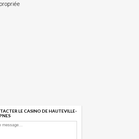
propriée
ACTER LE CASINO DE HAUTEVILLE-
PNES