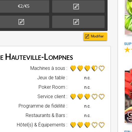
€2/€5
Modifier
SUP
De Hauteville-Lompnes
Machines à sous :
Jeux de table :
n.c.
Poker Room :
n.c.
Service client :
Programme de fidélité :
n.c.
Restaurants & Bars :
n.c.
Hôtel(s) & Équipements :
SIN