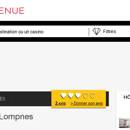
s
HÔ
CÈS
2
> Donner son avis
AVIS
e-Lompnes