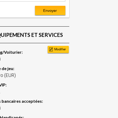
Envoyer
UIPEMENTS ET SERVICES
Modifier
g/Voiturier:
i
 de jeu:
ro (EUR)
VIP:
.
 bancaires acceptées:
i
 Handicapés: