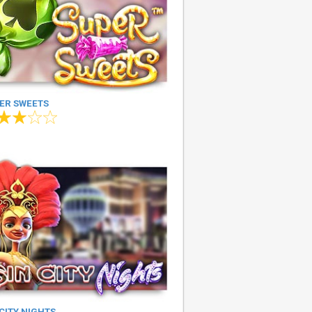
ER SWEETS
 CITY NIGHTS