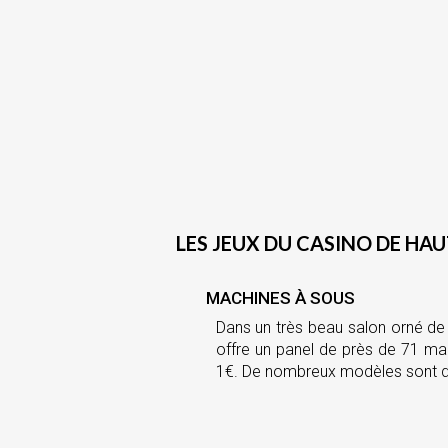
LES JEUX DU CASINO DE HA
MACHINES À SOUS
Dans un très beau salon orné de
offre un panel de près de 71 m
1€. De nombreux modèles sont de