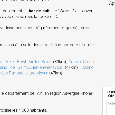
Ap
ver également un
bar de nuit
! Le "Woods" est ouvert
is avec des soirées karaoké et DJ.
ivertissements sont régulièrement organisés au sein
dmission à la salle des jeux : tenue correcte et carte
o Poker Bowl, Aix-les-Bains
(39km),
Casino Grand
sino de Saint-Julien-en-Genevois
(41km),
Casino
nève Partouche Lac Meyrin
(47km)
CONT
 le département de l'Ain, en région Auvergne-Rhône-
LOM
isine les 4 000 habitants.