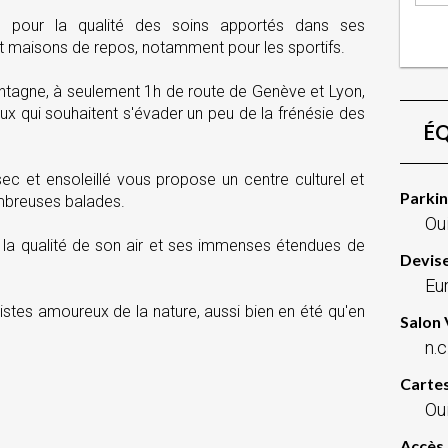
e pour la qualité des soins apportés dans ses
 maisons de repos, notamment pour les sportifs.
gne, à seulement 1h de route de Genève et Lyon,
ceux qui souhaitent s'évader un peu de la frénésie des
ÉQ
sec et ensoleillé vous propose un centre culturel et
Parkin
mbreuses balades.
Ou
 la qualité de son air et ses immenses étendues de
Devise
Eu
uristes amoureux de la nature, aussi bien en été qu'en
Salon 
n.c
Cartes
Ou
Accès