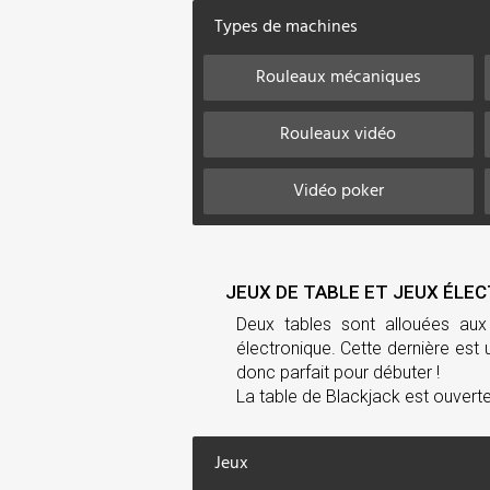
Types de machines
Rouleaux mécaniques
Rouleaux vidéo
Vidéo poker
JEUX DE TABLE ET JEUX ÉLE
Deux tables sont allouées aux
électronique. Cette dernière est u
donc parfait pour débuter !
La table de Blackjack est ouverte
Jeux