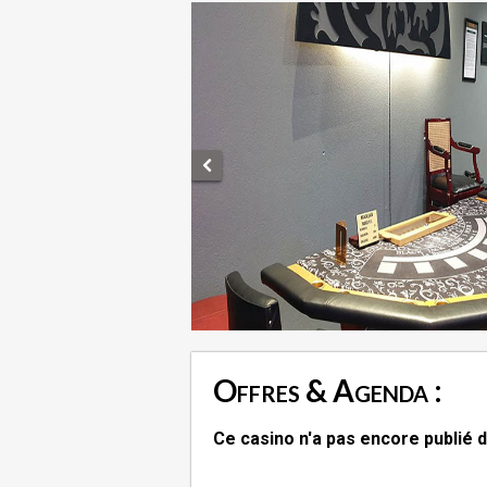
Offres & Agenda :
Ce casino n'a pas encore publié d