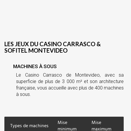
LES JEUX DU CASINO CARRASCO &
SOFITEL MONTEVIDEO
MACHINES À SOUS
Le Casino Carrasco de Montevideo, avec sa
superficie de plus de 3 000 m² et son architecture
française, vous accueille avec plus de 400 machines
à sous.
Mise
Mise
Types de machines
minimum
maximum