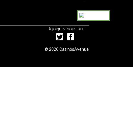
Rejoignez-nous sur :
© 2026
CasinosAvenue