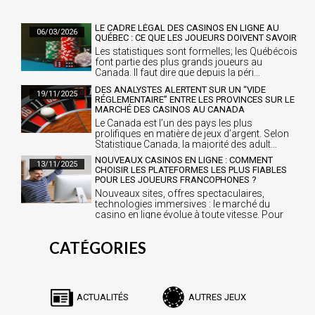
LE CADRE LÉGAL DES CASINOS EN LIGNE AU
06/03/2026
QUÉBEC : CE QUE LES JOUEURS DOIVENT SAVOIR
Les statistiques sont formelles; les Québécois
font partie des plus grands joueurs au
Canada. Il faut dire que depuis la péri…
DES ANALYSTES ALERTENT SUR UN “VIDE
19/11/2025
RÉGLEMENTAIRE” ENTRE LES PROVINCES SUR LE
MARCHÉ DES CASINOS AU CANADA
Le Canada est l’un des pays les plus
prolifiques en matière de jeux d’argent. Selon
Statistique Canada, la majorité des adult…
NOUVEAUX CASINOS EN LIGNE : COMMENT
13/11/2025
CHOISIR LES PLATEFORMES LES PLUS FIABLES
POUR LES JOUEURS FRANCOPHONES ?
Nouveaux sites, offres spectaculaires,
technologies immersives : le marché du
casino en ligne évolue à toute vitesse. Pour
le…
CATÉGORIES
ACTUALITÉS
AUTRES JEUX