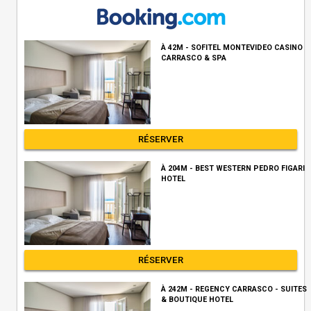
À 42M - SOFITEL MONTEVIDEO CASINO
CARRASCO & SPA
RÉSERVER
À 204M - BEST WESTERN PEDRO FIGARI
HOTEL
RÉSERVER
À 242M - REGENCY CARRASCO - SUITES
& BOUTIQUE HOTEL