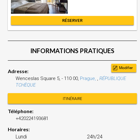
RÉSERVER
INFORMATIONS PRATIQUES
Modifier
Adresse:
Wenceslas Square 5,
-
110 00,
Prague,
,
RÉPUBLIQUE
TCHÈQUE
ITINÉRAIRE
Téléphone:
+420224193681
Horaires:
Lundi
24h/24