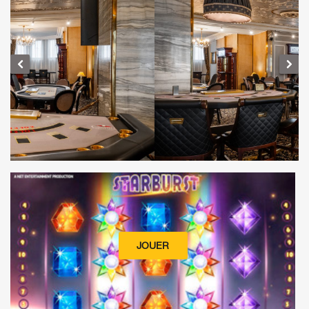
JOUER