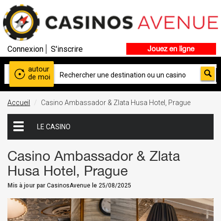
Connexion
S'inscrire
Jouez en ligne
autour
de moi
Accueil
Casino Ambassador & Zlata Husa Hotel, Prague
LE CASINO
Casino Ambassador & Zlata
Husa Hotel, Prague
Mis à jour par
CasinosAvenue
le
25/08/2025