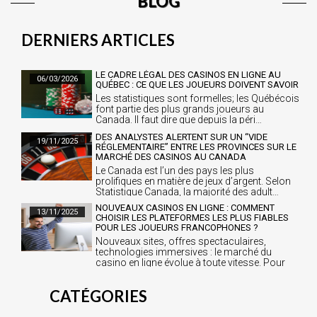
BLOG
DERNIERS ARTICLES
LE CADRE LÉGAL DES CASINOS EN LIGNE AU
06/03/2026
QUÉBEC : CE QUE LES JOUEURS DOIVENT SAVOIR
Les statistiques sont formelles; les Québécois
font partie des plus grands joueurs au
Canada. Il faut dire que depuis la péri…
DES ANALYSTES ALERTENT SUR UN “VIDE
19/11/2025
RÉGLEMENTAIRE” ENTRE LES PROVINCES SUR LE
MARCHÉ DES CASINOS AU CANADA
Le Canada est l’un des pays les plus
prolifiques en matière de jeux d’argent. Selon
Statistique Canada, la majorité des adult…
NOUVEAUX CASINOS EN LIGNE : COMMENT
13/11/2025
CHOISIR LES PLATEFORMES LES PLUS FIABLES
POUR LES JOUEURS FRANCOPHONES ?
Nouveaux sites, offres spectaculaires,
technologies immersives : le marché du
casino en ligne évolue à toute vitesse. Pour
le…
CATÉGORIES