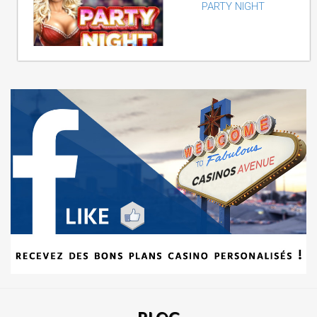
PARTY NIGHT