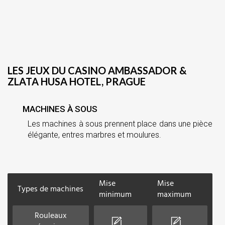
LES JEUX DU CASINO AMBASSADOR &
ZLATA HUSA HOTEL, PRAGUE
MACHINES À SOUS
Les machines à sous prennent place dans une pièce
élégante, entres marbres et moulures.
Mise
Mise
Types de machines
minimum
maximum
Rouleaux