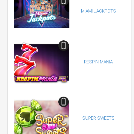
MIAMI JACKPOTS
RESPIN MANIA
SUPER SWEETS