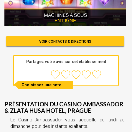
MACHINES À SOUS
EN LIGNE
VOIR CONTACTS & DIRECTIONS
Partagez votre avis sur cet établissement
Choisissez une note.
PRÉSENTATION DU CASINO AMBASSADOR
& ZLATA HUSA HOTEL, PRAGUE
Le Casino Ambassador vous accueille du lundi au
dimanche pour des instants exaltants.