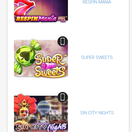
RESPIN MANIA
SUPER SWEETS
SIN CITY NIGHTS