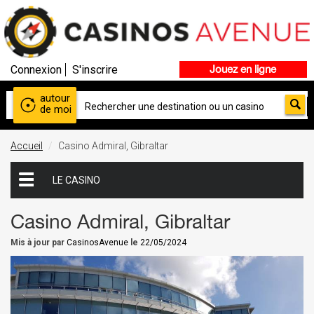
Connexion
S'inscrire
Jouez en ligne
autour
de moi
Accueil
Casino Admiral, Gibraltar
LE CASINO
Casino Admiral, Gibraltar
Mis à jour par
CasinosAvenue
le
22/05/2024