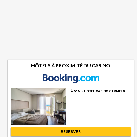
HÔTELS À PROXIMITÉ DU CASINO
À 51M - HOTEL CASINO CARMELO
RÉSERVER