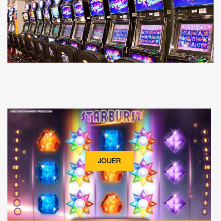
JOUER