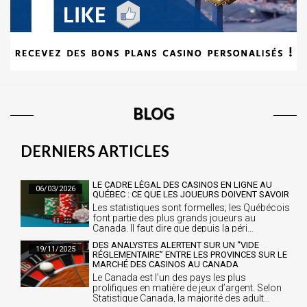
BLOG
DERNIERS ARTICLES
LE CADRE LÉGAL DES CASINOS EN LIGNE AU
06/03/2026
QUÉBEC : CE QUE LES JOUEURS DOIVENT SAVOIR
Les statistiques sont formelles; les Québécois
font partie des plus grands joueurs au
Canada. Il faut dire que depuis la péri…
DES ANALYSTES ALERTENT SUR UN “VIDE
19/11/2025
RÉGLEMENTAIRE” ENTRE LES PROVINCES SUR LE
MARCHÉ DES CASINOS AU CANADA
Le Canada est l’un des pays les plus
prolifiques en matière de jeux d’argent. Selon
Statistique Canada, la majorité des adult…