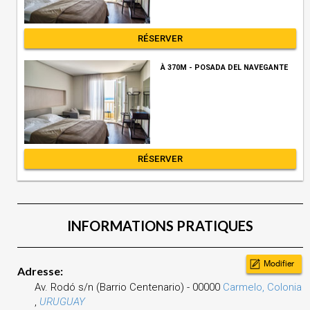
RÉSERVER
À 370M - POSADA DEL NAVEGANTE
RÉSERVER
INFORMATIONS PRATIQUES
Modifier
Adresse:
Av. Rodó s/n (Barrio Centenario)
-
00000
Carmelo, Colonia
,
URUGUAY