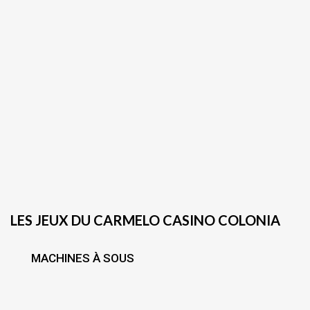
LES JEUX DU CARMELO CASINO COLONIA
MACHINES À SOUS