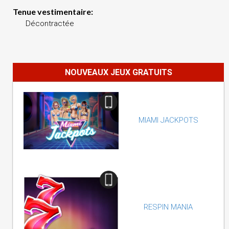
Tenue vestimentaire:
Décontractée
NOUVEAUX JEUX GRATUITS
MIAMI JACKPOTS
RESPIN MANIA