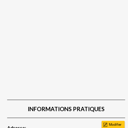
INFORMATIONS PRATIQUES
Modifier
Adresse: