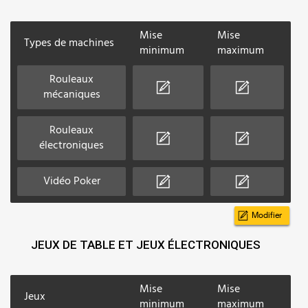
Mise
Mise
Types de machines
minimum
maximum
Rouleaux
mécaniques
Rouleaux
électroniques
Vidéo Poker
Modifier
JEUX DE TABLE ET JEUX ÉLECTRONIQUES
Mise
Mise
Jeux
minimum
maximum