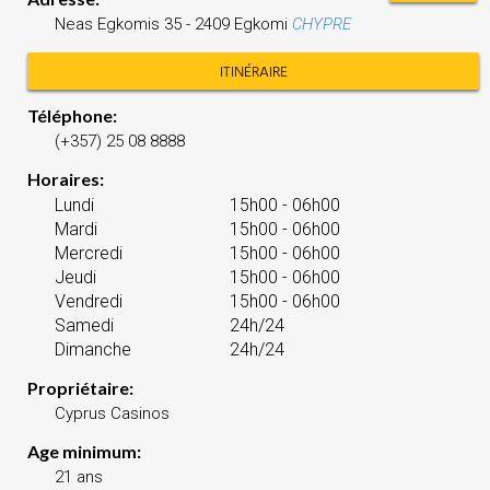
Neas Egkomis 35
-
2409
Egkomi
CHYPRE
ITINÉRAIRE
Téléphone:
(+357) 25 08 8888
Horaires:
Lundi
15h00 - 06h00
Mardi
15h00 - 06h00
Mercredi
15h00 - 06h00
Jeudi
15h00 - 06h00
Vendredi
15h00 - 06h00
Samedi
24h/24
Dimanche
24h/24
Propriétaire:
Cyprus Casinos
Age minimum:
21 ans