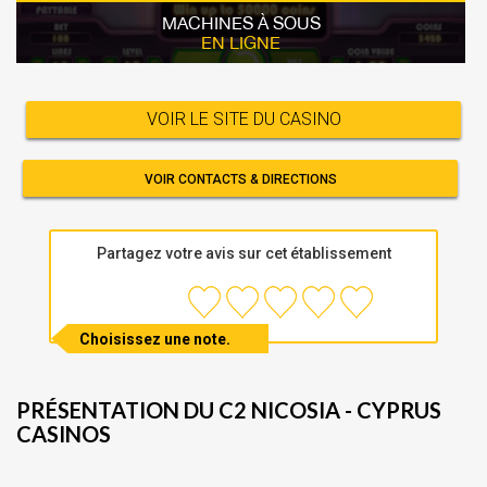
MACHINES À SOUS
EN LIGNE
VOIR LE SITE DU CASINO
VOIR CONTACTS & DIRECTIONS
Partagez votre avis sur cet établissement
Choisissez une note.
PRÉSENTATION DU C2 NICOSIA - CYPRUS
CASINOS