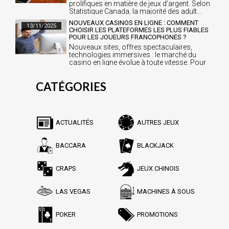
prolifiques en matière de jeux d’argent. Selon
Statistique Canada, la majorité des adult…
NOUVEAUX CASINOS EN LIGNE : COMMENT
13/11/2025
CHOISIR LES PLATEFORMES LES PLUS FIABLES
POUR LES JOUEURS FRANCOPHONES ?
Nouveaux sites, offres spectaculaires,
technologies immersives : le marché du
casino en ligne évolue à toute vitesse. Pour
le…
CATÉGORIES
ACTUALITÉS
AUTRES JEUX
BACCARA
BLACKJACK
CRAPS
JEUX CHINOIS
LAS VEGAS
MACHINES À SOUS
POKER
PROMOTIONS