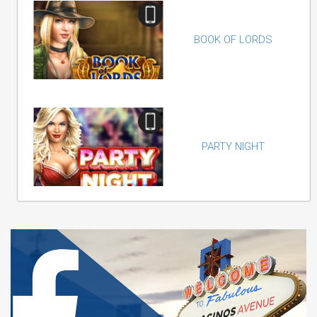
BOOK OF LORDS
PARTY NIGHT