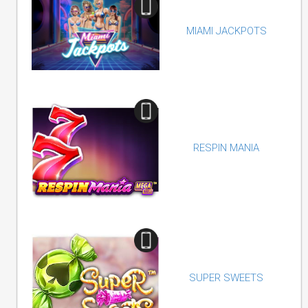
MIAMI JACKPOTS
RESPIN MANIA
SUPER SWEETS