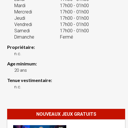
Mardi
17h00 - 01h00
Mercredi
17h00 - 01h00
Jeudi
17h00 - 01h00
Vendredi
17h00 - 01h00
Samedi
17h00 - 01h00
Dimanche
Fermé
Propriétaire:
n.c.
Age minimum:
20 ans
Tenue vestimentaire:
n.c.
NOUVEAUX JEUX GRATUITS