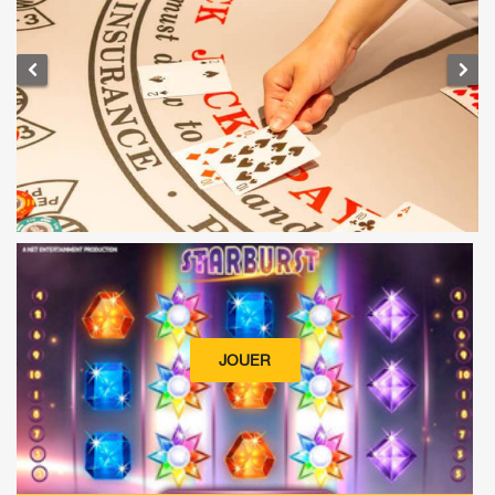
JOUER