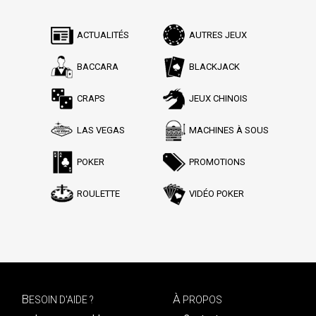
ACTUALITÉS
AUTRES JEUX
BACCARA
BLACKJACK
CRAPS
JEUX CHINOIS
LAS VEGAS
MACHINES À SOUS
POKER
PROMOTIONS
ROULETTE
VIDÉO POKER
B
À
ESOIN D'AIDE ?
PROPOS