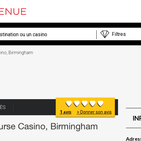
ino, Birmingham
CÈS
1
> Donner son avis
AVIS
IN
rse Casino, Birmingham
Adres