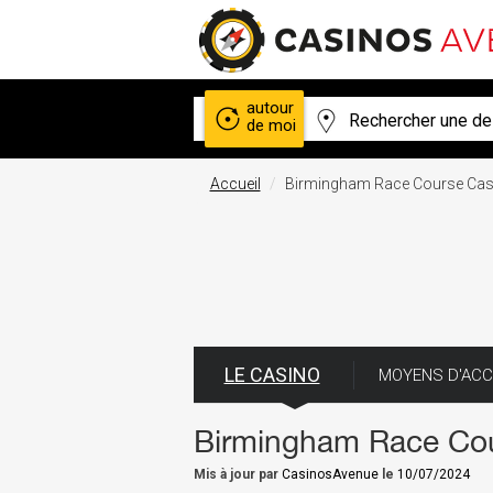
autour
de moi
Accueil
Birmingham Race Course Cas
LE CASINO
MOYENS D'AC
Birmingham Race Cou
Mis à jour par
CasinosAvenue
le
10/07/2024