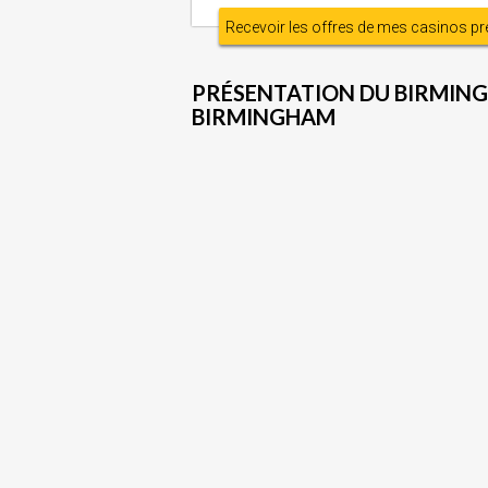
Recevoir les offres de mes casinos pr
PRÉSENTATION DU BIRMING
BIRMINGHAM