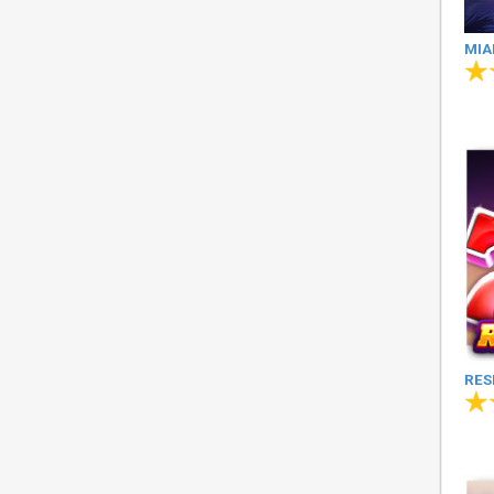
MIA
RES