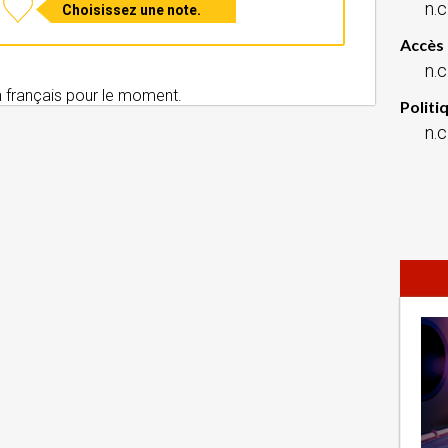
n.c
Choisissez une note.
Accès
n.c
 français pour le moment.
Politi
n.c