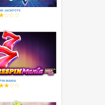
MI JACKPOTS
PIN MANIA