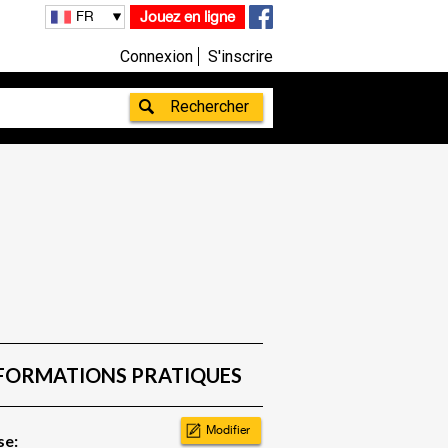
FR
Jouez en ligne
Connexion
S'inscrire
FORMATIONS PRATIQUES
Modifier
se: