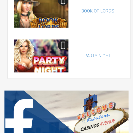
BOOK OF LORDS
PARTY NIGHT