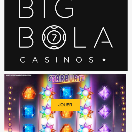
JOUER