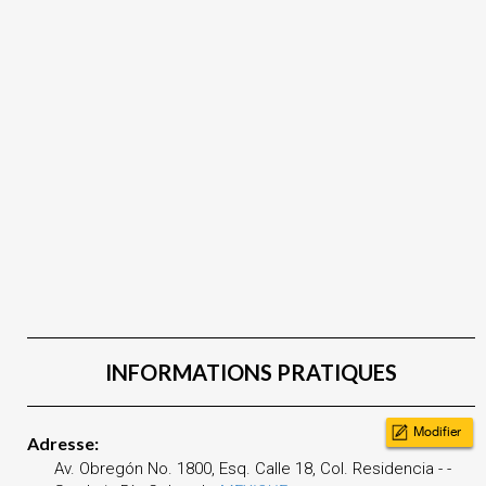
INFORMATIONS PRATIQUES
Modifier
Adresse:
Av. Obregón No. 1800, Esq. Calle 18, Col. Residencia
-
-