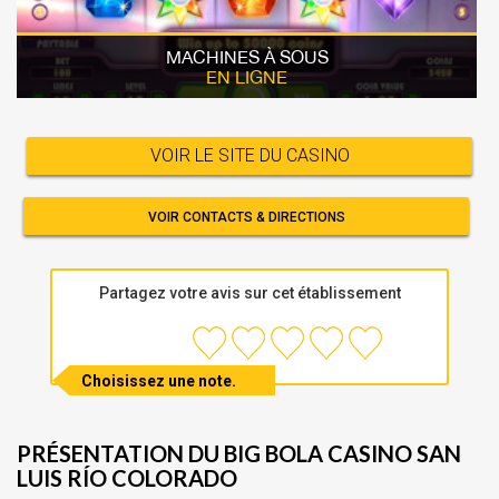
MACHINES À SOUS
EN LIGNE
VOIR LE SITE DU CASINO
VOIR CONTACTS & DIRECTIONS
Partagez votre avis sur cet établissement
Choisissez une note.
PRÉSENTATION DU BIG BOLA CASINO SAN
LUIS RÍO COLORADO