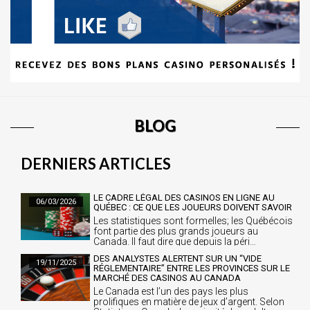
BLOG
DERNIERS ARTICLES
LE CADRE LÉGAL DES CASINOS EN LIGNE AU
06/03/2026
QUÉBEC : CE QUE LES JOUEURS DOIVENT SAVOIR
Les statistiques sont formelles; les Québécois
font partie des plus grands joueurs au
Canada. Il faut dire que depuis la péri…
DES ANALYSTES ALERTENT SUR UN “VIDE
19/11/2025
RÉGLEMENTAIRE” ENTRE LES PROVINCES SUR LE
MARCHÉ DES CASINOS AU CANADA
Le Canada est l’un des pays les plus
prolifiques en matière de jeux d’argent. Selon