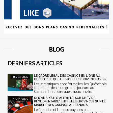
BLOG
DERNIERS ARTICLES
LE CADRE LÉGAL DES CASINOS EN LIGNE AU
06/03/2026
QUÉBEC : CE QUE LES JOUEURS DOIVENT SAVOIR
Les statistiques sont formelles; les Québécois
font partie des plus grands joueurs au
Canada. Il faut dire que depuis la péri…
DES ANALYSTES ALERTENT SUR UN “VIDE
19/11/2025
RÉGLEMENTAIRE” ENTRE LES PROVINCES SUR LE
MARCHÉ DES CASINOS AU CANADA
Le Canada est l’un des pays les plus