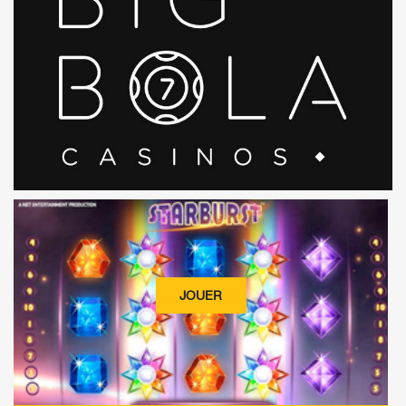
JOUER