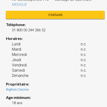
MEXIQUE
ITINÉRAIRE
Téléphone:
01 800 00 244 266 52
Horaires:
Lundi
n.c.
Mardi
n.c.
Mercredi
n.c.
Jeudi
n.c.
Vendredi
n.c.
Samedi
n.c.
Dimanche
n.c.
Propriétaire:
BigBola Casinos
Age minimum:
18 ans