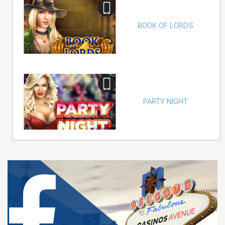
BOOK OF LORDS
PARTY NIGHT