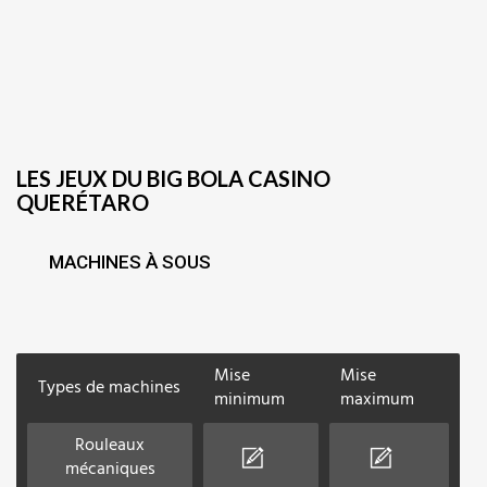
LES JEUX DU BIG BOLA CASINO
QUERÉTARO
MACHINES À SOUS
Mise
Mise
Types de machines
minimum
maximum
Rouleaux
mécaniques