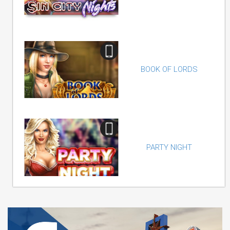
BOOK OF LORDS
PARTY NIGHT