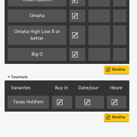
Texas Hold'em
Omaha
Omaha High Low 8 or
better
Big O
Modifier
> Tournois
Variantes
Buy In
Date/jour
Heure
Texas Hold'em
Modifier