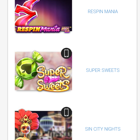
RESPIN MANIA
SUPER SWEETS
SIN CITY NIGHTS