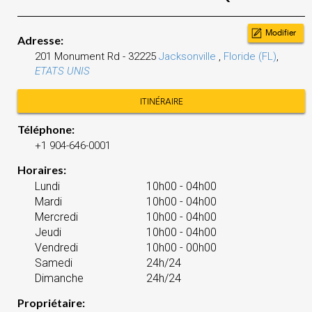
Modifier
Adresse:
201 Monument Rd
-
32225
Jacksonville
,
Floride (FL)
,
ETATS UNIS
ITINÉRAIRE
Téléphone:
+1 904-646-0001
Horaires:
Lundi
10h00 - 04h00
Mardi
10h00 - 04h00
Mercredi
10h00 - 04h00
Jeudi
10h00 - 04h00
Vendredi
10h00 - 00h00
Samedi
24h/24
Dimanche
24h/24
Propriétaire: