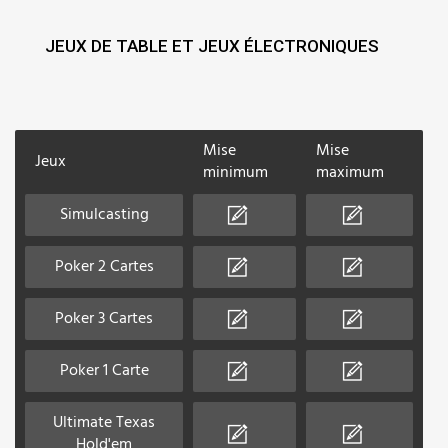
JEUX DE TABLE ET JEUX ÉLECTRONIQUES
Mise
Mise
Jeux
minimum
maximum
Simulcasting
Poker 2 Cartes
Poker 3 Cartes
Poker 1 Carte
Ultimate Texas
Hold'em