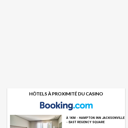
HÔTELS À PROXIMITÉ DU CASINO
À 1KM - HAMPTON INN JACKSONVILLE
- EAST REGENCY SQUARE