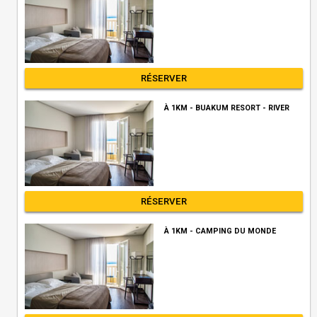
RÉSERVER
À 1KM - BUAKUM RESORT - RIVER
RÉSERVER
À 1KM - CAMPING DU MONDE