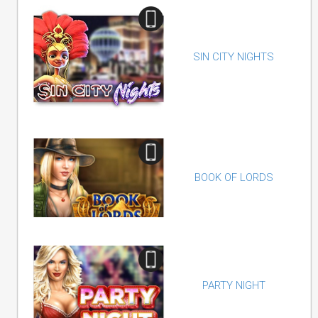
SIN CITY NIGHTS
BOOK OF LORDS
PARTY NIGHT