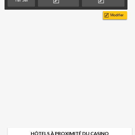
Tai Sai
Modifier
HÔTELS À PROXIMITÉ DU CASINO