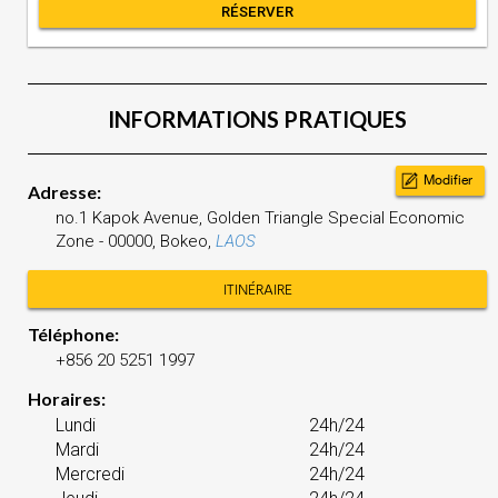
RÉSERVER
INFORMATIONS PRATIQUES
Modifier
Adresse:
no.1 Kapok Avenue, Golden Triangle Special Economic
Zone
-
00000,
Bokeo,
LAOS
ITINÉRAIRE
Téléphone:
+856 20 5251 1997
Horaires:
Lundi
24h/24
Mardi
24h/24
Mercredi
24h/24