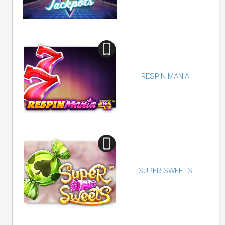
RESPIN MANIA
SUPER SWEETS