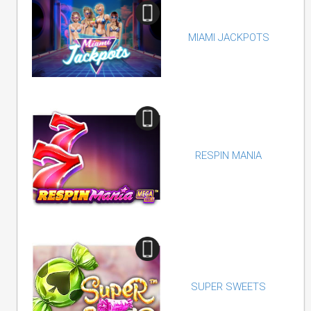
MIAMI JACKPOTS
RESPIN MANIA
SUPER SWEETS