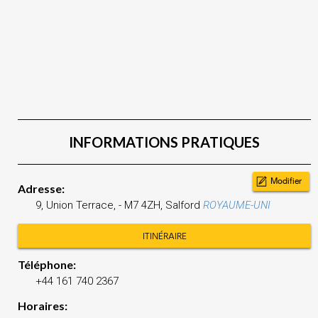
INFORMATIONS PRATIQUES
Modifier
Adresse:
9, Union Terrace,
-
M7 4ZH,
Salford
ROYAUME-UNI
ITINÉRAIRE
Téléphone:
+44 161 740 2367
Horaires: