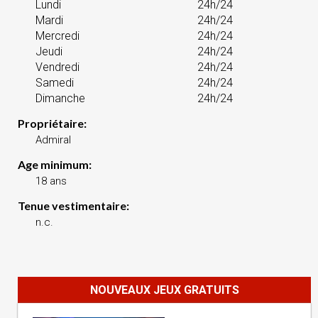
Lundi
24h/24
Mardi
24h/24
Mercredi
24h/24
Jeudi
24h/24
Vendredi
24h/24
Samedi
24h/24
Dimanche
24h/24
Propriétaire:
Admiral
Age minimum:
18 ans
Tenue vestimentaire:
n.c.
NOUVEAUX JEUX GRATUITS