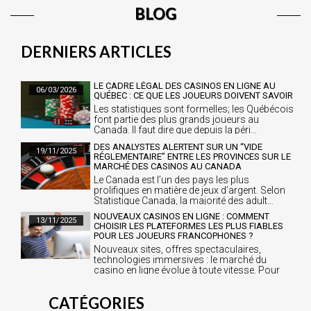
BLOG
DERNIERS ARTICLES
LE CADRE LÉGAL DES CASINOS EN LIGNE AU
06/03/2026
QUÉBEC : CE QUE LES JOUEURS DOIVENT SAVOIR
Les statistiques sont formelles; les Québécois
font partie des plus grands joueurs au
Canada. Il faut dire que depuis la péri…
DES ANALYSTES ALERTENT SUR UN “VIDE
19/11/2025
RÉGLEMENTAIRE” ENTRE LES PROVINCES SUR LE
MARCHÉ DES CASINOS AU CANADA
Le Canada est l’un des pays les plus
prolifiques en matière de jeux d’argent. Selon
Statistique Canada, la majorité des adult…
NOUVEAUX CASINOS EN LIGNE : COMMENT
13/11/2025
CHOISIR LES PLATEFORMES LES PLUS FIABLES
POUR LES JOUEURS FRANCOPHONES ?
Nouveaux sites, offres spectaculaires,
technologies immersives : le marché du
casino en ligne évolue à toute vitesse. Pour
le…
CATÉGORIES