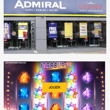
JOUER