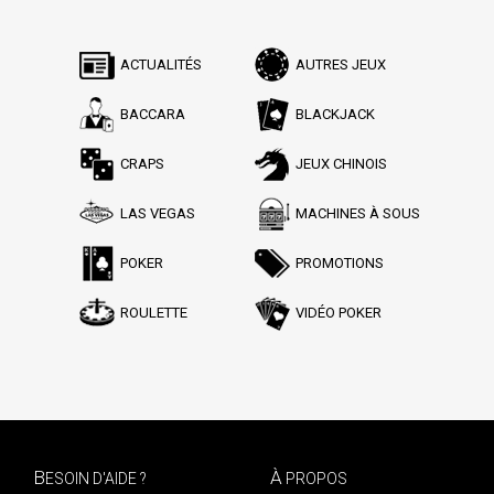
ACTUALITÉS
AUTRES JEUX
BACCARA
BLACKJACK
CRAPS
JEUX CHINOIS
LAS VEGAS
MACHINES À SOUS
POKER
PROMOTIONS
ROULETTE
VIDÉO POKER
B
À
ESOIN D'AIDE ?
PROPOS