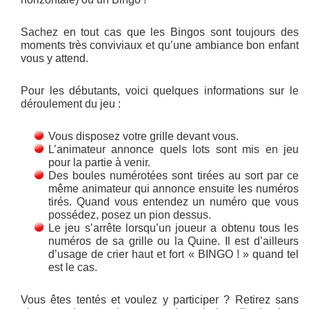
Sachez en tout cas que les Bingos sont toujours des
moments très conviviaux et qu’une ambiance bon enfant
vous y attend.
Pour les débutants, voici quelques informations sur le
déroulement du jeu :
Vous disposez votre grille devant vous.
L’animateur annonce quels lots sont mis en jeu
pour la partie à venir.
Des boules numérotées sont tirées au sort par ce
même animateur qui annonce ensuite les numéros
tirés. Quand vous entendez un numéro que vous
possédez, posez un pion dessus.
Le jeu s’arrête lorsqu’un joueur a obtenu tous les
numéros de sa grille ou la Quine. Il est d’ailleurs
d’usage de crier haut et fort « BINGO ! » quand tel
est le cas.
Vous êtes tentés et voulez y participer ? Retirez sans