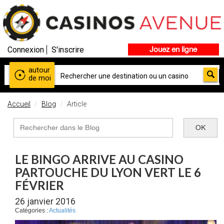
Connexion
S'inscrire
Jouez en ligne
autour
de moi
Accueil
Blog
Article
LE BINGO ARRIVE AU CASINO
PARTOUCHE DU LYON VERT LE 6
FÉVRIER
26 janvier 2016
Catégories :
Actualités