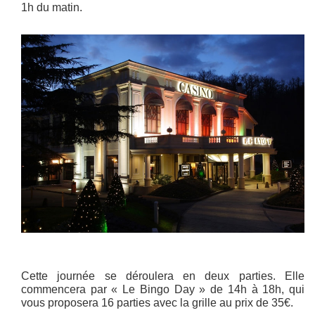
1h du matin.
Cette journée se déroulera en deux parties. Elle
commencera par « Le Bingo Day » de 14h à 18h, qui
vous proposera 16 parties avec la grille au prix de 35€.