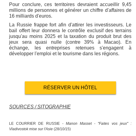
Pour conclure, ces territoires devraient accueillir 9,45
millions de personnes et générer un chiffre d'affaires de
16 milliards d'euros.
La Russie frappe fort afin d'attirer les investisseurs. Le
bail offert leur donnera le contrôle exclusif des terrains
jusqu'au moins 2025 et la taxation du produit brut des
jeux sera quasi nulle (contre 39% à Macao). En
échange, les entreprises retenues s'engagent à
développer l'emploi et le tourisme dans les régions.
RÉSERVER UN HÔTEL
SOURCES / SITOGRAPHIE
LE COURRIER DE RUSSIE
-
Manon Masset - "Faites vos jeux" :
Vladivostok mise sur l'Asie
(28/10/15)