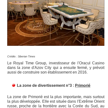
Crédits : Siberian Times
Le Royal Time Group, investisseur de l'Oracul Casino
dans la zone d'Azov City qui a ensuite fermé, y prévoit
aussi de construire son établissement en 2016.
La zone de divertissement n°3 :
Primorié
La zone de Primorié est la plus importante, mais surtout
la plus développée. Elle est située dans l'Extrême Orient
russe, proche de la frontière avec la Corée du Sud, au