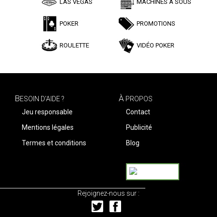
LAS VEGAS
MACHINES À SOUS
POKER
PROMOTIONS
ROULETTE
VIDÉO POKER
B
À
ESOIN D'AIDE ?
PROPOS
Jeu responsable
Contact
Mentions légales
Publicité
Termes et conditions
Blog
Rejoignez-nous sur :