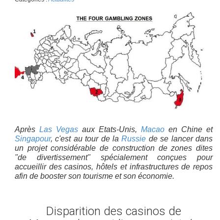
Après
Las Vegas
aux Etats-Unis,
Macao
en Chine et
Singapour
, c'est au tour de la
Russie
de se lancer dans
un projet considérable de construction de zones dites
"de divertissement" spécialement conçues pour
accueillir des casinos, hôtels et infrastructures de repos
afin de booster son tourisme et son économie.
Disparition des casinos de