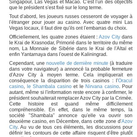
Singapour, Las Vegas et Macao. C'est l'un des objectifs
que le président s'est fixé sur le long terme.
Tout d'abord, les joueurs russes cesseront de voyager à
l'étranger pour jouer au casino. Avec quatre mini Las
Vegas locaux, il faut dire qu'ils ont l'embarras du choix.
Officiellement, les quatre zones étaient :
Azov City
dans
le Krai de Krasnodar,
Primorié
dans le territoire du même
nom,
La Monnaie de Sibérie
dans le Krai de l'Altaï et
enfin
Yantarnaya
dans l'ouest de Kaliningrad.
Cependant, une
nouvelle de dernière minute
(à traduire
dans votre navigateur) a annoncé la probable fermeture
d'Azov City à moyen terme. Cela impliquerait en
conséquence la disparition de trois casinos : l'
Oracul
casino
,
le Shambala casino
et le
Nirvana casino
. Pour
autant, même si l'information reste encore à confirmer, le
président souhaiterait remplacer Azov City par la Crimée.
Cette histoire est quand même difficilement
compréhensible. En effet, dans le même temps, la
société "Shambala" annonce qu'elle va ouvrir son
deuxième casino, en Décembre, dans cette zone d'
Azov
City
. Au vu de tous ces éléments, les discussions pour
définir les contours de cette affaire risquent d'être plutôt