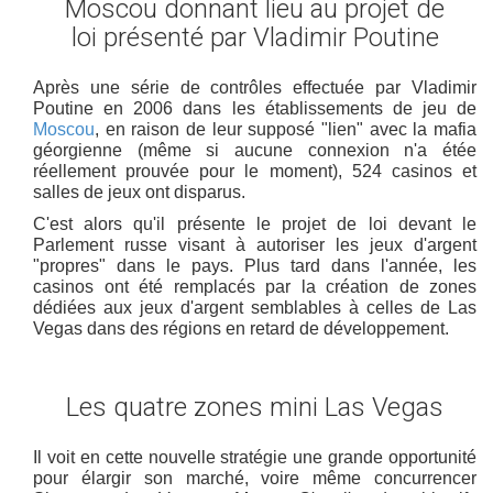
Moscou donnant lieu au projet de
loi présenté par Vladimir Poutine
Après une série de contrôles effectuée par Vladimir
Poutine en 2006 dans les établissements de jeu de
Moscou
, en raison de leur supposé "lien" avec la mafia
géorgienne (même si aucune connexion n'a étée
réellement prouvée pour le moment), 524 casinos et
salles de jeux ont disparus.
C'est alors qu'il présente le projet de loi devant le
Parlement russe visant à autoriser les jeux d'argent
"propres" dans le pays. Plus tard dans l'année, les
casinos ont été remplacés par la création de zones
dédiées aux jeux d'argent semblables à celles de Las
Vegas dans des régions en retard de développement.
Les quatre zones mini Las Vegas
Il voit en cette nouvelle stratégie une grande opportunité
pour élargir son marché, voire même concurrencer