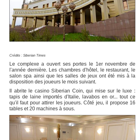
Crédits : Siberian Times
Le complexe a ouvert ses portes le 1er novembre de
l'année dernière. Les chambres d'hôtel, le restaurant, le
salon spa ainsi que les salles de jeux ont été mis à la
disposition des joueurs le mois suivant.
Il abrite le casino Siberian Coin, qui mise sur le luxe :
tapis de laine importés d'Italie, lavabos en or... tout ce
qu'il faut pour attirer les joueurs. Côté jeu, il propose 16
tables et 20 machines à sous.