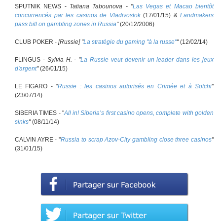
SPUTNIK NEWS
-
Tatiana Tabounova - "
Las Vegas et Macao bientôt
concurrencés par les casinos de Vladivostok
(17/01/15) &
Landmakers
pass bill on gambling zones in Russia
"
(20/12/2006)
CLUB POKER -
[Russie] "
La stratégie du gaming "à la russe"
"
(12/02/14)
FLINGUS
-
Sylvia H. - "
La Russie veut devenir un leader dans les jeux
d'argent
"
(26/01/15)
LE FIGARO - "
Russie : les casinos autorisés en Crimée et à Sotchi
"
(23/07/14)
SIBERIA TIMES - "
All in! Siberia’s first casino opens, complete with golden
sinks
"
(08/11/14)
CALVIN AYRE - "
Russia to scrap Azov-City gambling close three casinos
"
(31/01/15)