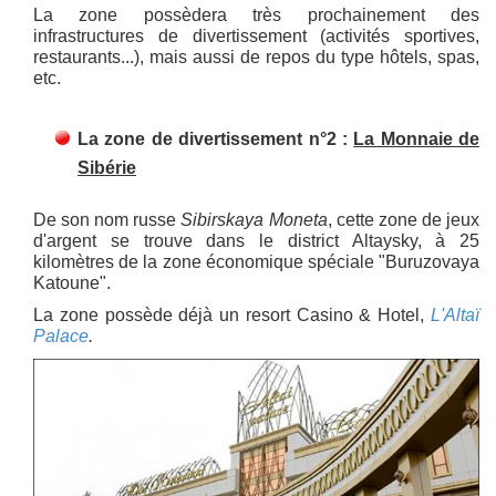
La zone possèdera très prochainement des
infrastructures de divertissement (activités sportives,
restaurants...), mais aussi de repos du type hôtels, spas,
etc.
La zone de divertissement n°2 :
La Monnaie de
Sibérie
De son nom russe
Sibirskaya Moneta
, cette zone de jeux
d'argent se trouve dans le district Altaysky, à 25
kilomètres de la zone économique spéciale "Buruzovaya
Katoune".
La zone possède déjà un resort Casino & Hotel,
L'Altaï
Palace
.