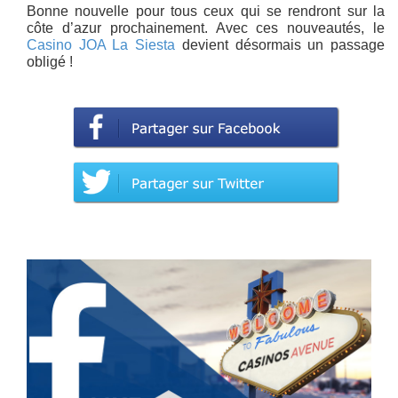
Bonne nouvelle pour tous ceux qui se rendront sur la
côte d’azur prochainement. Avec ces nouveautés, le
Casino JOA La Siesta
devient désormais un passage
obligé !