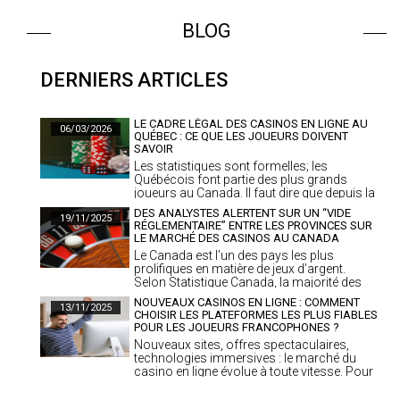
BLOG
DERNIERS ARTICLES
LE CADRE LÉGAL DES CASINOS EN LIGNE AU
06/03/2026
QUÉBEC : CE QUE LES JOUEURS DOIVENT
SAVOIR
Les statistiques sont formelles; les
Québécois font partie des plus grands
joueurs au Canada. Il faut dire que depuis la
péri…
DES ANALYSTES ALERTENT SUR UN “VIDE
19/11/2025
RÉGLEMENTAIRE” ENTRE LES PROVINCES SUR
LE MARCHÉ DES CASINOS AU CANADA
Le Canada est l’un des pays les plus
prolifiques en matière de jeux d’argent.
Selon Statistique Canada, la majorité des
adult…
NOUVEAUX CASINOS EN LIGNE : COMMENT
13/11/2025
CHOISIR LES PLATEFORMES LES PLUS FIABLES
POUR LES JOUEURS FRANCOPHONES ?
Nouveaux sites, offres spectaculaires,
technologies immersives : le marché du
casino en ligne évolue à toute vitesse. Pour
le…