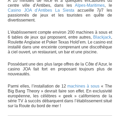
A 10 minutes de Nice et à quelques encablures du
centre ville d’Antibes, dans les
Alpes-Maritimes
, le
Casino JOA d’Antibes La Siesta
accueille 7j/7 les
passionnés de jeux et les touristes en quête de
divertissement.
L’établissement compte environ 200 machines à sous et
6 tables de jeux qui proposent, entre autres,
Blackjack
,
Roulette Anglaise et Poker Texas Hold’em. Le casino est
installé dans une enceinte comprenant une discothèque
à ciel ouvert, un restaurant,
un bar et une piscine.
Possédant une des plus large offres de la Côte d’Azur, le
casino JOA fait fort en proposant toujours plus de
nouveautés.
Parmi elles, l’installation de 12
machines à sous
« The
Big Bang Theory » devrait faire son effet. En exclusivité
européenne, les célèbres « geek » californiens de la
série TV à succès débarquent dans l’établissement situé
sur la Route du bord de mer !