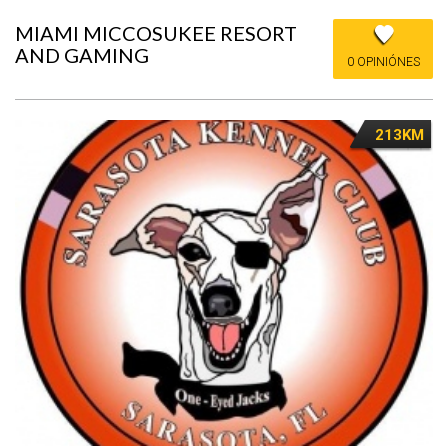
MIAMI MICCOSUKEE RESORT
AND GAMING
0 OPINIÓNES
213KM