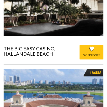
THE BIG EASY CASINO,
HALLANDALE BEACH
0 OPINIÓNES
186KM