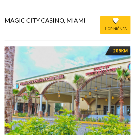
MAGIC CITY CASINO, MIAMI
1 OPINIÓNES
208KM