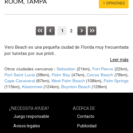
ROOM, TAMPA
1 OPINIÓNES
1
2
Vero Beach es una pequeña ciudad de Florida muy frecuentada
por turistas por sus prísti
...
Leer más
Otros ciudades cercanos :
Sebastian
(21km),
Fort Pierce
(22km),
Port Saint Lucie
(38km),
Palm Bay
(47km),
Cocoa Beach
(78km),
Cape Canaveral
(87km),
West Palm Beach
(108km),
Palm Springs
(115km),
Kissimmee
(124km),
Boynton Beach
(128km)
N
A
¿
ECESSITA AYUDA?
CERCA DE
Juego responsable
Contacto
Avisos legales
Publicidad