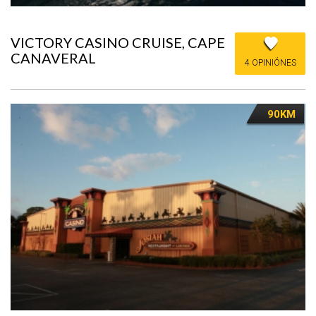
VICTORY CASINO CRUISE, CAPE
CANAVERAL
4 OPINIÓNES
90KM