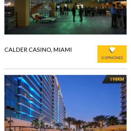
CALDER CASINO, MIAMI
0 OPINIÓNES
198KM