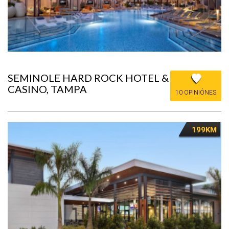
SEMINOLE HARD ROCK HOTEL &
CASINO, TAMPA
10 OPINIÓNES
199KM