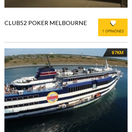
CLUB52 POKER MELBOURNE
1 OPINIÓNES
87KM