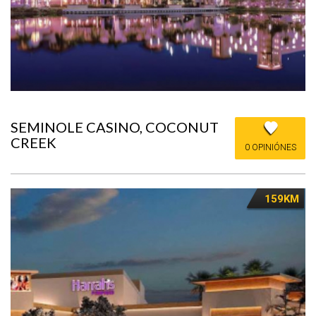
SEMINOLE CASINO, COCONUT
CREEK
0 OPINIÓNES
159KM