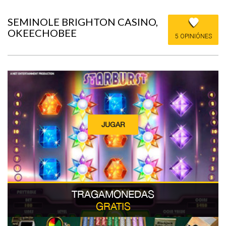
SEMINOLE BRIGHTON CASINO,
OKEECHOBEE
5 OPINIÓNES
JUGAR
TRAGAMONEDAS
GRATIS