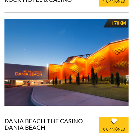
1 OPINIÓNES
178KM
DANIA BEACH THE CASINO,
DANIA BEACH
0 OPINIÓNES