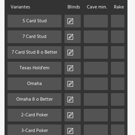
Variantes
Blinds
Cave min.
Rake
5 Card Stud
7 Card Stud
7 Card Stud 8 o Better
Texas Hold'em
Omaha
Omaha 8 o Better
2-Card Poker
3-Card Poker