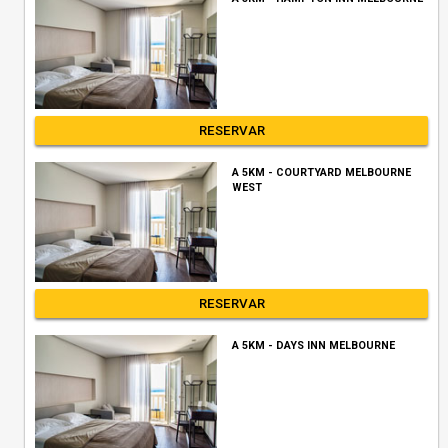
RESERVAR
A 5KM - COURTYARD MELBOURNE
WEST
RESERVAR
A 5KM - DAYS INN MELBOURNE