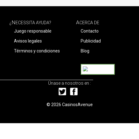
N
A
¿
ECESSITA AYUDA?
CERCA DE
Juego responsable
Contacto
Avisos legales
Publicidad
Términos y condiciones
Blog
Únase a nosotros en :
© 2026
CasinosAvenue