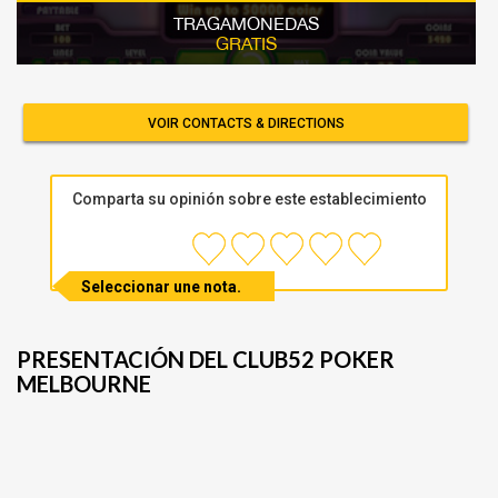
TRAGAMONEDAS
GRATIS
VOIR CONTACTS & DIRECTIONS
Comparta su opinión sobre este establecimiento
Seleccionar une nota.
PRESENTACIÓN DEL CLUB52 POKER
MELBOURNE