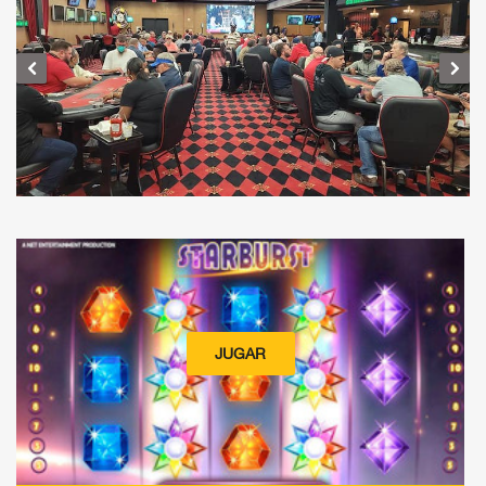
JUGAR