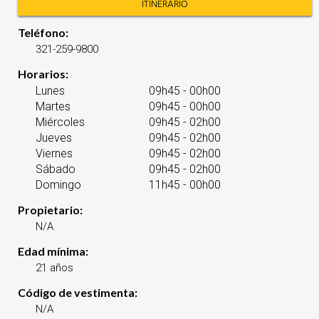
ITINERARIO
Teléfono:
321-259-9800
Horarios:
Lunes
09h45 - 00h00
Martes
09h45 - 00h00
Miércoles
09h45 - 02h00
Jueves
09h45 - 02h00
Viernes
09h45 - 02h00
Sábado
09h45 - 02h00
Domingo
11h45 - 00h00
Propietario:
N/A
Edad mínima:
21 años
Código de vestimenta:
N/A