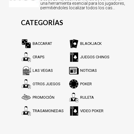
una herramienta esencial para los jugadores,
permitiéndoles localizar todos los cas…
CATEGORÍAS
BACCARAT
BLACKJACK
CRAPS
JUEGOS CHINOS
LAS VEGAS
NOTICIAS
OTROS JUEGOS
POKER
PROMOCIÓN
RULETA
TRAGAMONEDAS
VIDEO POKER