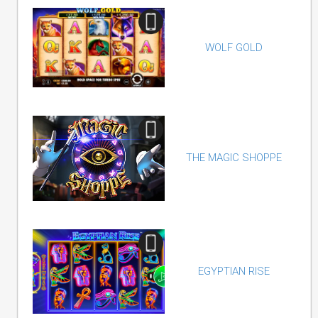
WOLF GOLD
THE MAGIC SHOPPE
EGYPTIAN RISE