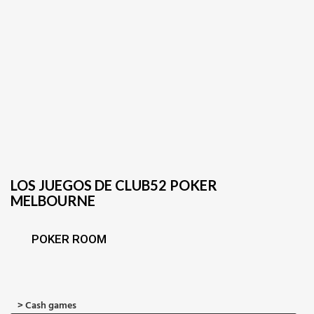
LOS JUEGOS DE CLUB52 POKER
MELBOURNE
POKER ROOM
> Cash games