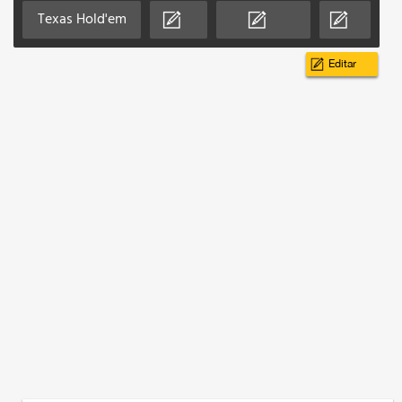
Texas Hold'em
Editar