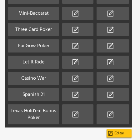
Mini-Baccarat
Three Card Poker
Pai Gow Poker
Let It Ride
Casino War
Spanish 21
Texas Hold'em Bonus
Poker
Editar