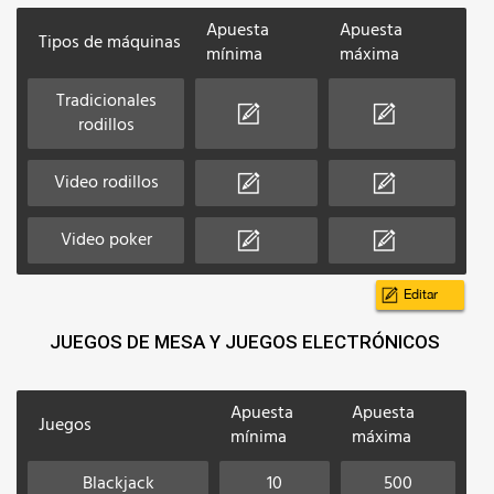
Apuesta
Apuesta
Tipos de máquinas
mínima
máxima
Tradicionales
rodillos
Video rodillos
Video poker
Editar
JUEGOS DE MESA Y JUEGOS ELECTRÓNICOS
Apuesta
Apuesta
Juegos
mínima
máxima
Blackjack
10
500