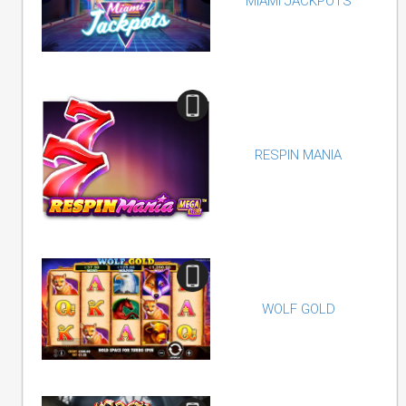
MIAMI JACKPOTS
RESPIN MANIA
WOLF GOLD