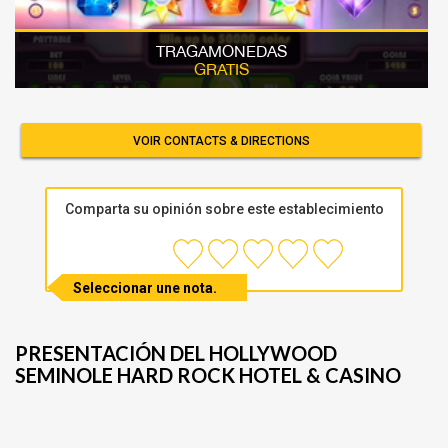
TRAGAMONEDAS
GRATIS
VOIR CONTACTS & DIRECTIONS
Comparta su opinión sobre este establecimiento
Seleccionar une nota.
PRESENTACIÓN DEL HOLLYWOOD
SEMINOLE HARD ROCK HOTEL & CASINO