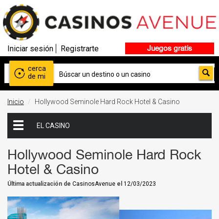
Iniciar sesión
Registrarte
Juegos gratis
cerca
de mi
Inicio
Hollywood Seminole Hard Rock Hotel & Casino
EL CASINO
Hollywood Seminole Hard Rock
Hotel & Casino
Última actualización de
CasinosAvenue
el
12/03/2023